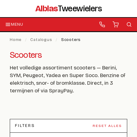
Alblas
Tweewielers
MENU
Home
/
Catalogus
/
Scooters
Scooters
Het volledige assortiment scooters — Berini,
SYM, Peugeot, Yadea en Super Soco. Benzine of
elektrisch, snor- of bromklasse. Direct, in 3
termijnen of via SprayPay.
FILTERS
RESET ALLES