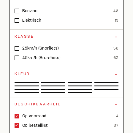
Benzine
46
Elektrisch
19
KLASSE
25km/h (Snorfiets)
56
45km/h (Bromfiets)
63
KLEUR
BESCHIKBAARHEID
Op voorraad
4
Op bestelling
37