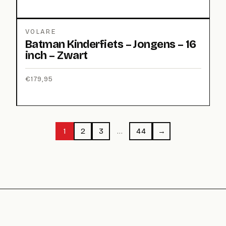
VOLARE
Batman Kinderfiets – Jongens – 16
inch – Zwart
€
179,95
1
2
3
…
44
→