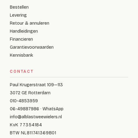
Bestellen
Levering
Retour & annuleren
Handleidingen
Financieren
Garantievoorwaarden
Kennisbank
CONTACT
Paul Krugerstraat 109—113
3072 GE Rotterdam
010-4853959
06-49887986 · WhatsApp
info@alblastweewielers.nl
KvK 77354184
BTW NL811741369B01