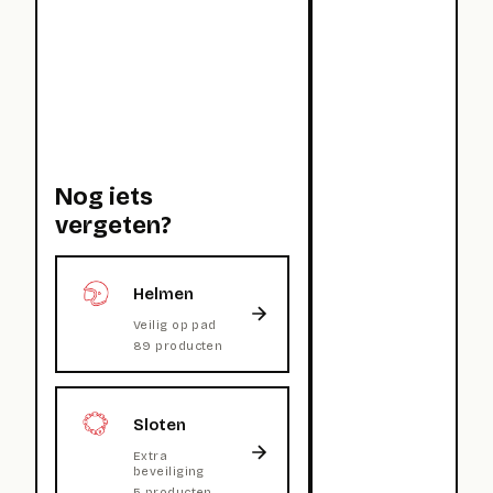
Nog iets
vergeten?
Helmen
Veilig op pad
89 producten
Sloten
Extra
beveiliging
5 producten