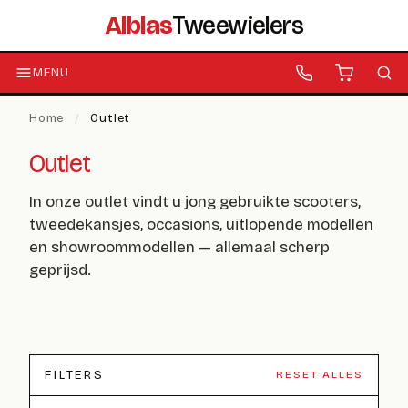
Alblas
Tweewielers
MENU
Home
/
Outlet
Outlet
In onze outlet vindt u
jong gebruikte scooters
,
tweede­kansjes
,
occasions
,
uitlopende modellen
en
showroom­modellen
— allemaal scherp
geprijsd.
FILTERS
RESET ALLES