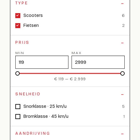
TYPE
Scooters
6
Fietsen
2
PRIJS
MIN
MAX
€ 119 — € 2.999
SNELHEID
Snorklasse · 25 km/u
5
Bromklasse · 45 km/u
1
AANDRIJVING