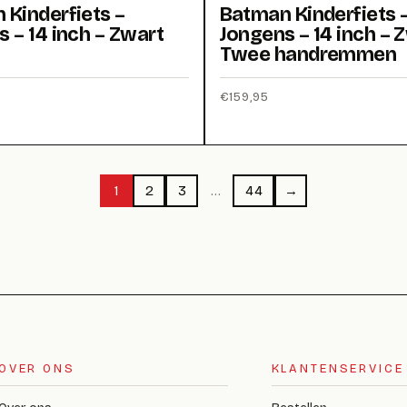
 Kinderfiets –
Batman Kinderfiets 
 – 14 inch – Zwart
Jongens – 14 inch – 
Twee handremmen
€
159,95
1
2
3
…
44
→
OVER ONS
KLANTENSERVICE