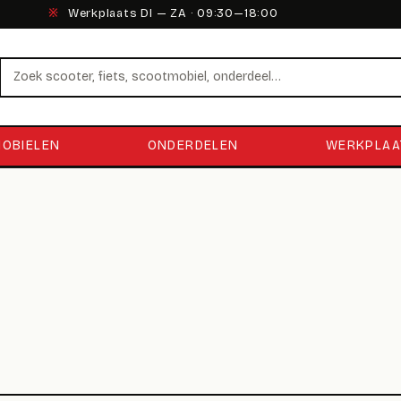
※
Werkplaats DI — ZA · 09:30—18:00
Zoeken
OBIELEN
ONDERDELEN
WERKPLAA