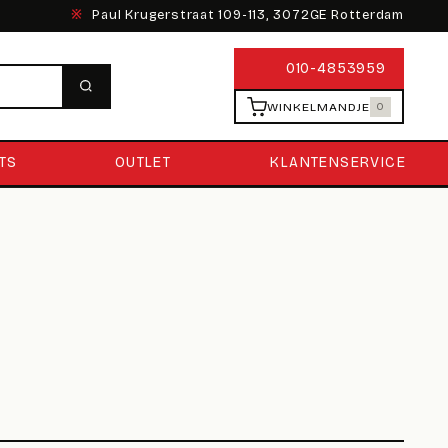
※
Paul Krugerstraat 109-113, 3072GE Rotterdam
010-4853959
WINKELMANDJE
0
TS
OUTLET
KLANTENSERVICE