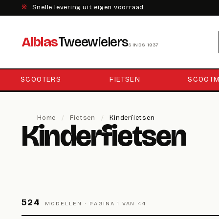
※
Snelle levering uit eigen voorraad
Alblas
Tweewielers
SINDS 1937
SCOOTERS
FIETSEN
SCOOTM
Home
/
Fietsen
/
Kinderfietsen
Kinderfietsen
524
MODELLEN ·
PAGINA 1 VAN 44