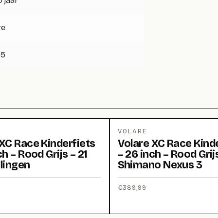
0 jaar
re
45
VOLARE
XC Race Kinderfiets
Volare XC Race Kinde
ch – Rood Grijs – 21
– 26 inch – Rood Grij
lingen
Shimano Nexus 3
€
389,99