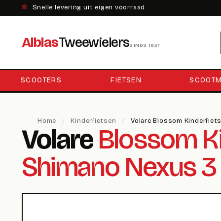
※
Snelle levering uit eigen voorraad
Alblas
Tweewielers
SINDS 1937
SCOOTERS
FIETSEN
SCOOTM
Home
/
Kinderfietsen
/
Volare Blossom Kinderfiet
Volare
Blossom Kin
Shimano Nexus 3