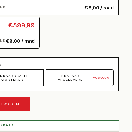
€
8,00
/ mnd
MND
€399,99
€8,00 / mnd
MND
G
NDAARD (ZELF
RIJKLAAR
+
€
30,00
FMONTEREN)
AFGELEVERD
KELWAGEN
ERBAAR