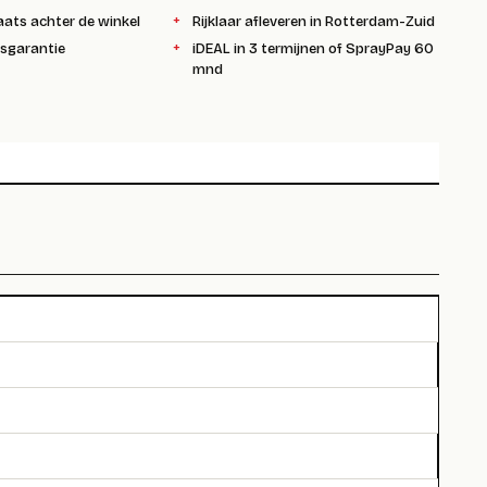
aats achter de winkel
Rijklaar afleveren in Rotterdam-Zuid
ksgarantie
iDEAL in 3 termijnen of SprayPay 60
mnd