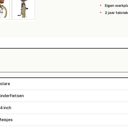
Eigen werkpl
2 jaar fabrie
olare
inderfietsen
4 inch
eisjes