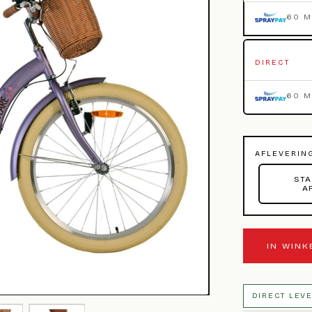
60 
DIRECT
60 
AFLEVERIN
STA
A
IN WIN
DIRECT LEV