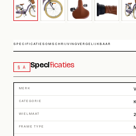
SPECIFICATIES
OMSCHRIJVING
VERGELIJKBAAR
Speci
ficaties
§ A
MERK
V
CATEGORIE
K
WIELMAAT
2
FRAME TYPE
M