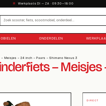
※
Werkplaats DI — ZA · 09:30—18:00
Zoeken
OBIELEN
ONDERDELEN
WERKPLAA
s – Meisjes – 24 inch – Paars – Shimano Nexus 3
derfiets – Meisjes –
DIRECT