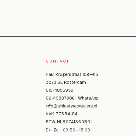
CONTACT
Paul Krugerstraat 109—113
3072 GE Rotterdam
010-4853959
06-49887986 · WhatsApp
info@alblastweewielers.nl
KvK 77354184
BTW NL811741369B01
Di—Za · 09:30—18:00