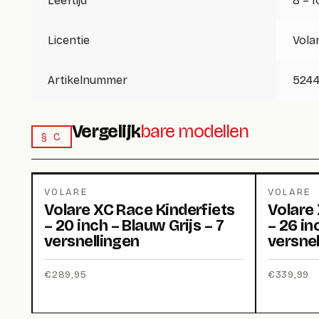
Leeftijd
8 – 1
Licentie
Vola
Artikelnummer
524
Vergelijk
bare modellen
§ C
VOLARE
VOLARE
Volare XC Race Kinderfiets
Volare 
– 20 inch – Blauw Grijs – 7
– 26 in
versnellingen
versnel
€
289,95
€
339,99