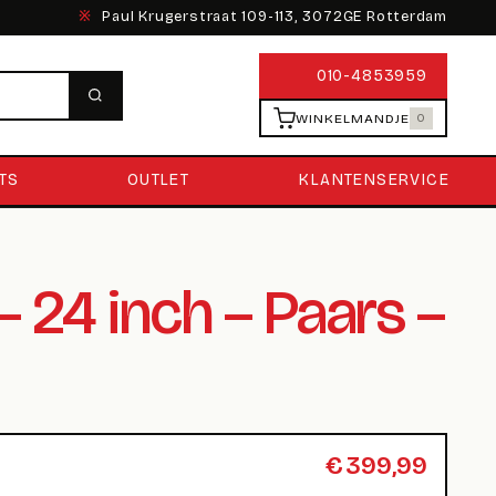
※
Paul Krugerstraat 109-113, 3072GE Rotterdam
010-4853959
WINKELMANDJE
0
TS
OUTLET
KLANTENSERVICE
 24 inch – Paars –
€
399,99