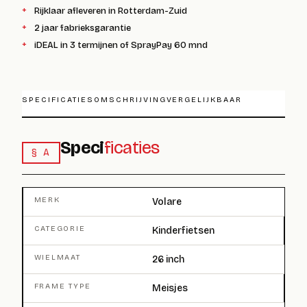
Rijklaar afleveren in Rotterdam-Zuid
2 jaar fabrieksgarantie
iDEAL in 3 termijnen of SprayPay 60 mnd
SPECIFICATIES
OMSCHRIJVING
VERGELIJKBAAR
Speci
ficaties
§ A
MERK
Volare
CATEGORIE
Kinderfietsen
WIELMAAT
26 inch
FRAME TYPE
Meisjes