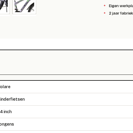
Eigen werkpl
2 jaar fabrie
olare
inderfietsen
4 inch
ongens