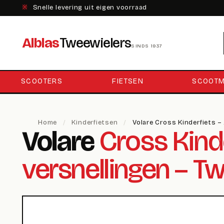
※
Snelle levering uit eigen voorraad
Alblas
Tweewielers
SINDS 1937
SCOOTERS
FIETSEN
SCOOTM
Home
/
Kinderfietsen
/
Volare Cross Kinderfiets –
Volare
Cross Kinde
versnellingen – 