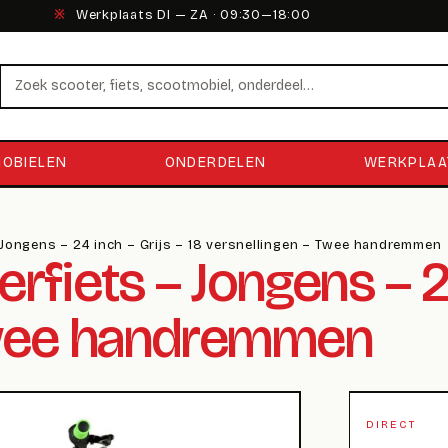
※
Werkplaats DI — ZA · 09:30—18:00
Zoeken
OBIELEN
ONDERDELEN
WERKPLAA
 Jongens – 24 inch – Grijs – 18 versnellingen – Twee handremmen
rfiets – Jongens – 24
Twee handremmen
DIRECT