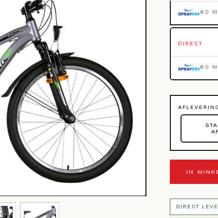
60 
DIRECT
60 
AFLEVERIN
STA
A
IN WIN
DIRECT LEV