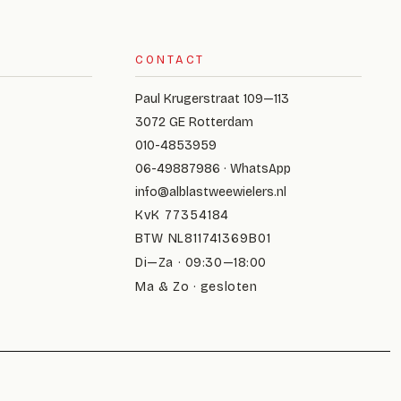
CONTACT
Paul Krugerstraat 109—113
3072 GE Rotterdam
010-4853959
06-49887986 · WhatsApp
info@alblastweewielers.nl
KvK 77354184
BTW NL811741369B01
Di—Za · 09:30—18:00
Ma & Zo · gesloten