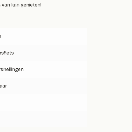
n van kan genieten!
h
sfiets
rsnellingen
jaar