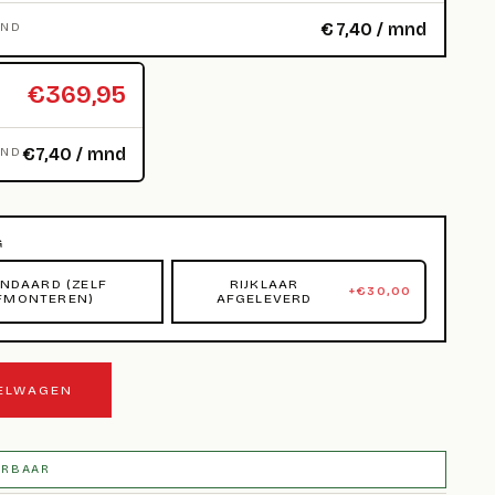
€
7,40
/ mnd
MND
€369,95
€7,40 / mnd
MND
G
NDAARD (ZELF
RIJKLAAR
+
€
30,00
FMONTEREN)
AFGELEVERD
KELWAGEN
ERBAAR