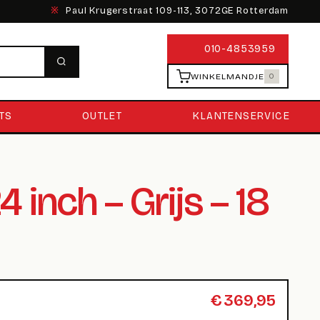
※
Paul Krugerstraat 109-113, 3072GE Rotterdam
010-4853959
WINKELMANDJE
0
TS
OUTLET
KLANTENSERVICE
 inch – Grijs – 18
€
369,95