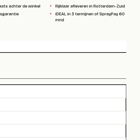
aats achter de winkel
Rijklaar afleveren in Rotterdam-Zuid
ksgarantie
iDEAL in 3 termijnen of SprayPay 60
mnd