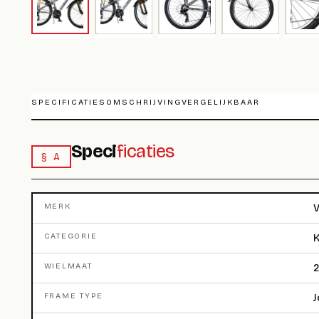
SPECIFICATIES
OMSCHRIJVING
VERGELIJKBAAR
Speci
ficaties
§ A
MERK
V
CATEGORIE
K
WIELMAAT
2
FRAME TYPE
J