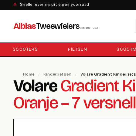
※
Snelle levering uit eigen voorraad
Alblas
Tweewielers
SINDS 1937
SCOOTERS
FIETSEN
SCOOTM
Home
/
Kinderfietsen
/
Volare Gradient Kinderfiet
Volare
Gradient Ki
Oranje – 7 versnel