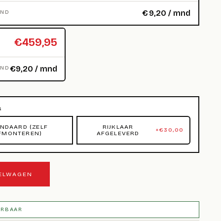
€
9,20
/ mnd
MND
€459,95
€9,20 / mnd
MND
G
NDAARD (ZELF
RIJKLAAR
+
€
30,00
FMONTEREN)
AFGELEVERD
KELWAGEN
ERBAAR