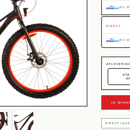
60 
DIRECT
60 
AFLEVERIN
STA
A
IN WIN
DIRECT LEV