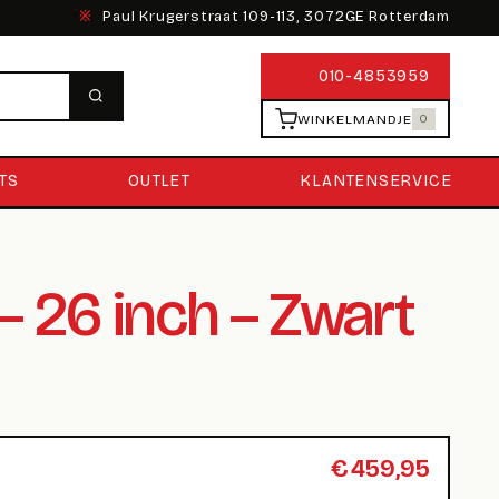
※
Paul Krugerstraat 109-113, 3072GE Rotterdam
010-4853959
WINKELMANDJE
0
TS
OUTLET
KLANTENSERVICE
– 26 inch – Zwart
€
459,95