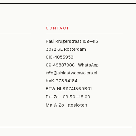
CONTACT
Paul Krugerstraat 109—113
3072 GE Rotterdam
010-4853959
06-49887986 · WhatsApp
info@alblastweewielers.nl
KvK 77354184
BTW NL811741369B01
Di—Za · 09:30—18:00
Ma & Zo · gesloten