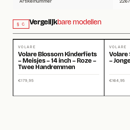
Artikelnummer
2267
Vergelijk
bare modellen
§ C
VOLARE
VOLARE
Volare Blossom Kinderfiets
Volare 
– Meisjes – 14 inch – Roze –
– Jonge
Twee Handremmen
€
179,95
€
164,95