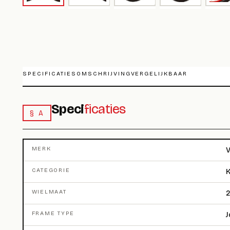
SPECIFICATIES
OMSCHRIJVING
VERGELIJKBAAR
Speci
ficaties
§ A
MERK
V
CATEGORIE
K
WIELMAAT
2
FRAME TYPE
J