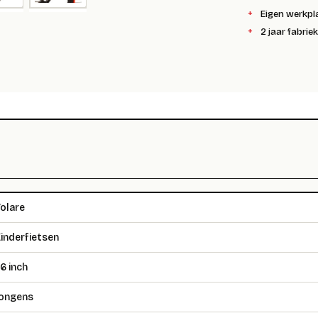
Eigen werkpl
2 jaar fabrie
olare
inderfietsen
6 inch
ongens