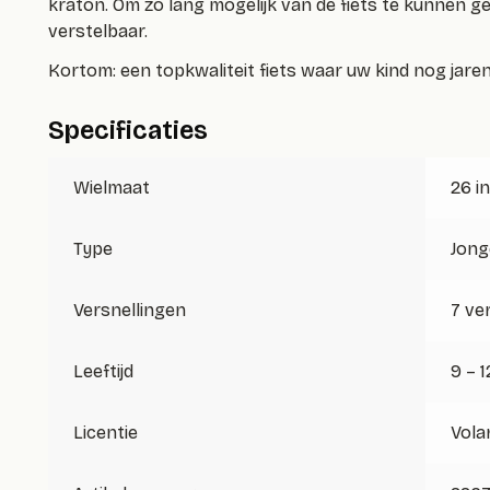
kraton. Om zo lang mogelijk van de fiets te kunnen ge
verstelbaar.
Kortom: een topkwaliteit fiets waar uw kind nog jare
Specificaties
Wielmaat
26 i
Type
Jong
Versnellingen
7 ve
Leeftijd
9 – 1
Licentie
Vola