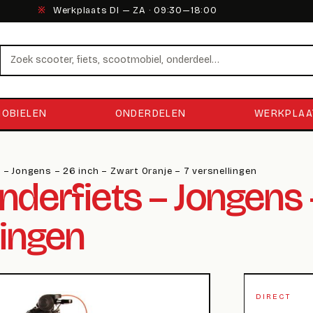
※
Werkplaats DI — ZA · 09:30—18:00
Zoeken
OBIELEN
ONDERDELEN
WERKPLAA
s – Jongens – 26 inch – Zwart Oranje – 7 versnellingen
nderfiets – Jongens 
lingen
DIRECT