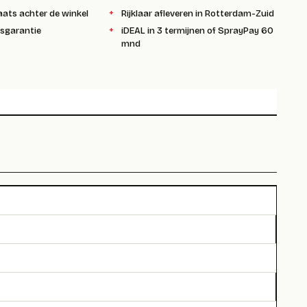
aats achter de winkel
Rijklaar afleveren in Rotterdam-Zuid
ksgarantie
iDEAL in 3 termijnen of SprayPay 60
mnd