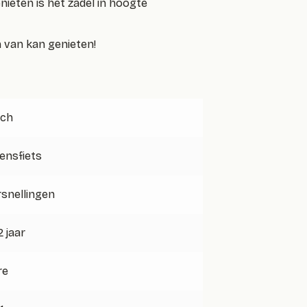
nieten is het zadel in hoogte
n van kan genieten!
nch
ensfiets
rsnellingen
2 jaar
re