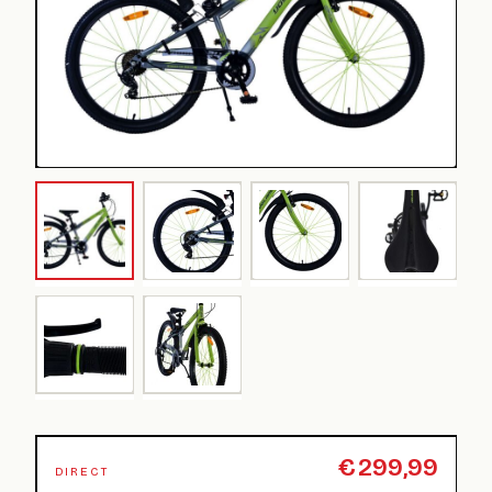
€
299,99
DIRECT