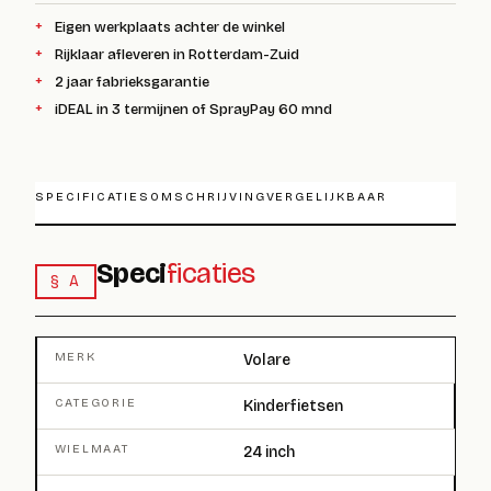
Eigen werkplaats achter de winkel
Rijklaar afleveren in Rotterdam-Zuid
2 jaar fabrieksgarantie
iDEAL in 3 termijnen of SprayPay 60 mnd
SPECIFICATIES
OMSCHRIJVING
VERGELIJKBAAR
Speci
ficaties
§ A
MERK
Volare
CATEGORIE
Kinderfietsen
WIELMAAT
24 inch