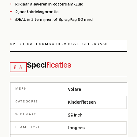
Rijklaar afleveren in Rotterdam-Zuid
2 jaar fabrieksgarantie
iDEAL in 3 termijnen of SprayPay 60 mnd
SPECIFICATIES
OMSCHRIJVING
VERGELIJKBAAR
Speci
ficaties
§ A
MERK
Volare
CATEGORIE
Kinderfietsen
WIELMAAT
26 inch
FRAME TYPE
Jongens