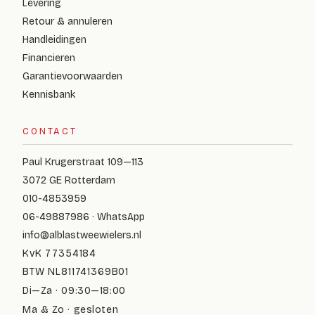
Levering
Retour & annuleren
Handleidingen
Financieren
Garantievoorwaarden
Kennisbank
CONTACT
Paul Krugerstraat 109—113
3072 GE Rotterdam
010-4853959
06-49887986 · WhatsApp
info@alblastweewielers.nl
KvK 77354184
BTW NL811741369B01
Di—Za · 09:30—18:00
Ma & Zo · gesloten