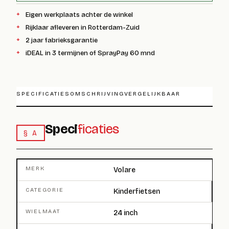
Eigen werkplaats achter de winkel
Rijklaar afleveren in Rotterdam-Zuid
2 jaar fabrieksgarantie
iDEAL in 3 termijnen of SprayPay 60 mnd
SPECIFICATIES
OMSCHRIJVING
VERGELIJKBAAR
Speci
ficaties
§ A
MERK
Volare
CATEGORIE
Kinderfietsen
WIELMAAT
24 inch