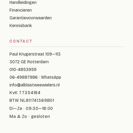
Handleidingen
Financieren
Garantievoorwaarden
Kennisbank
CONTACT
Paul Krugerstraat 109—113
3072 GE Rotterdam
010-4853959
06-49887986 · WhatsApp
info@alblastweewielers.nl
KvK 77354184
BTW NL811741369B01
Di—Za · 09:30—18:00
Ma & Zo · gesloten