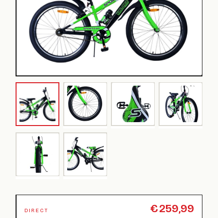
€
259,99
DIRECT