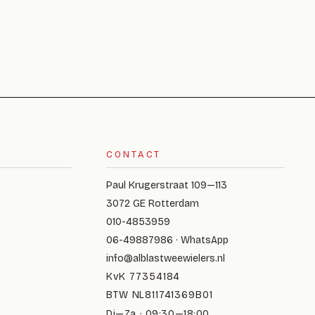
CONTACT
Paul Krugerstraat 109—113
3072 GE Rotterdam
010-4853959
06-49887986 · WhatsApp
info@alblastweewielers.nl
KvK 77354184
BTW NL811741369B01
Di—Za · 09:30—18:00