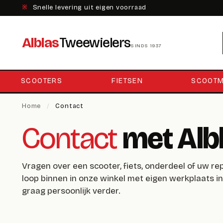
※
Snelle levering uit eigen voorraad
Alblas
Tweewielers
SINDS 1937
SCOOTERS
FIETSEN
SCOOTM
Home
/
Contact
Contact
met Alb
Vragen over een scooter, fiets, onderdeel of uw repa
loop binnen in onze winkel met eigen werkplaats i
graag persoonlijk verder.