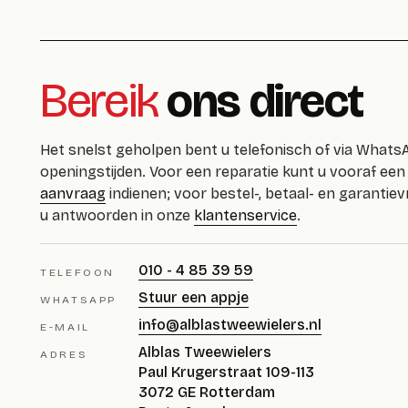
Bereik
ons direct
Het snelst geholpen bent u telefonisch of via WhatsA
openingstijden. Voor een reparatie kunt u vooraf ee
aanvraag
indienen; voor bestel-, betaal- en garantie
u antwoorden in onze
klantenservice
.
010 - 4 85 39 59
TELEFOON
Stuur een appje
WHATSAPP
info@alblastweewielers.nl
E-MAIL
Alblas Tweewielers
ADRES
Paul Krugerstraat 109-113
3072 GE Rotterdam