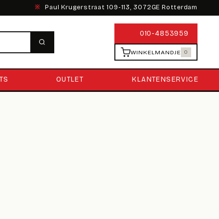
※
Paul Krugerstraat 109-113, 3072GE Rotterdam
010-4853959
WINKELMANDJE
0
TS
OUTLET
KLANTENSERVICE