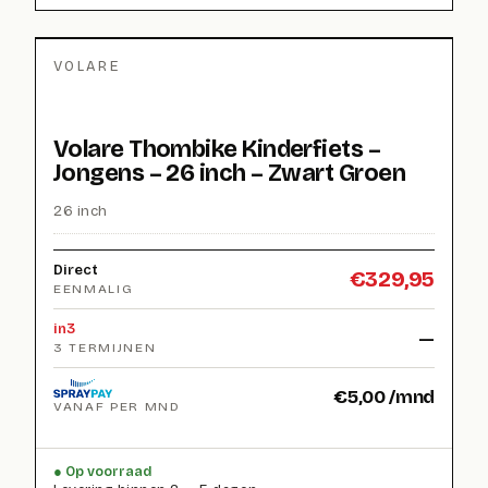
VOLARE
Volare Thombike Kinderfiets –
Jongens – 26 inch – Zwart Groen
26 inch
Direct
€
329,95
EENMALIG
in3
—
3 TERMIJNEN
€
5,00
/mnd
VANAF PER MND
Op voorraad