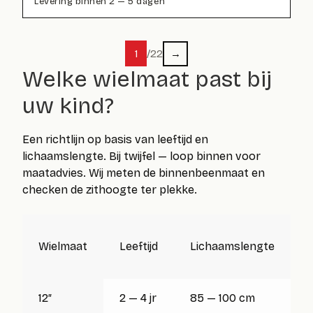
Levering binnen 2 — 5 dagen
1
/
22
→
Welke
wielmaat
past bij
uw kind?
Een richtlijn op basis van leeftijd en
lichaamslengte. Bij twijfel — loop binnen voor
maatadvies. Wij meten de binnenbeenmaat en
checken de zithoogte ter plekke.
Wielmaat
Leeftijd
Lichaamslengte
B
12″
2 — 4 jr
85 — 100 cm
3