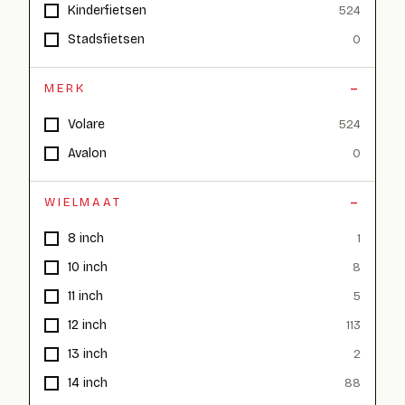
Kinderfietsen
524
Stadsfietsen
0
MERK
Volare
524
Avalon
0
WIELMAAT
8 inch
1
10 inch
8
11 inch
5
12 inch
113
13 inch
2
14 inch
88