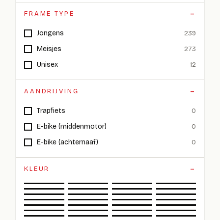
FRAME TYPE
Jongens
239
Meisjes
273
Unisex
12
AANDRIJVING
Trapfiets
0
E-bike (middenmotor)
0
E-bike (achternaaf)
0
KLEUR