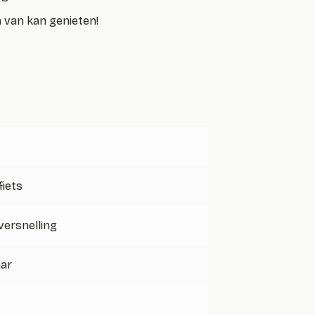
n van kan genieten!
iets
 versnelling
aar