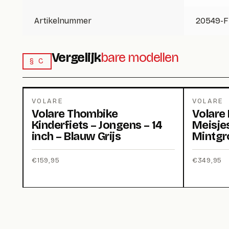
Artikelnummer
20549-
Vergelijk
bare modellen
§ C
VOLARE
VOLARE
Volare Thombike
Volare 
Kinderfiets – Jongens – 14
Meisjes
inch – Blauw Grijs
Mintgr
€
159,95
€
349,95