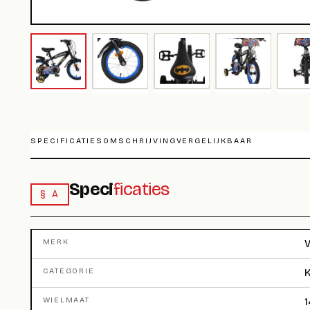
SPECIFICATIES
OMSCHRIJVING
VERGELIJKBAAR
Speci
ficaties
§ A
MERK
V
CATEGORIE
K
WIELMAAT
1