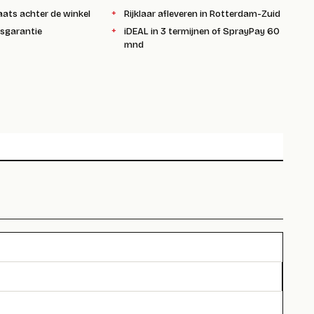
aats achter de winkel
Rijklaar afleveren in Rotterdam-Zuid
ksgarantie
iDEAL in 3 termijnen of SprayPay 60
mnd