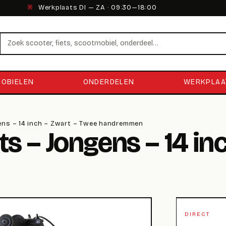
※
Werkplaats DI — ZA · 09:30—18:00
Zoeken
OBIELEN
ONDERDELEN
WERKPLAA
ens – 14 inch – Zwart – Twee handremmen
s – Jongens – 14 in
DIRECT