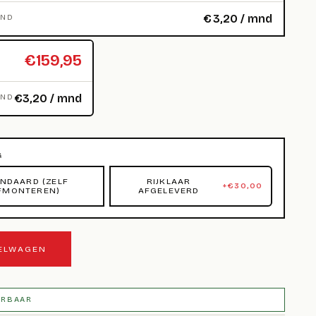
€
3,20
/ mnd
MND
€159,95
€3,20 / mnd
MND
G
NDAARD (ZELF
RIJKLAAR
+
€
30,00
FMONTEREN)
AFGELEVERD
KELWAGEN
ERBAAR