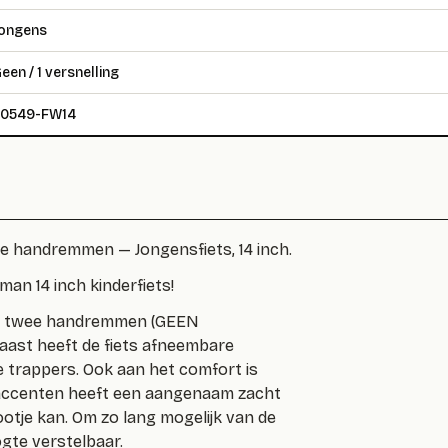
ongens
een / 1 versnelling
20549-FW14
ee handremmen — Jongensfiets, 14 inch.
man 14 inch kinderfiets!
s
twee handremmen
(GEEN
aast heeft de fiets afneembare
 de trappers. Ook aan het comfort is
 accenten heeft een aangenaam zacht
ootje kan. Om zo lang mogelijk van de
ogte verstelbaar.