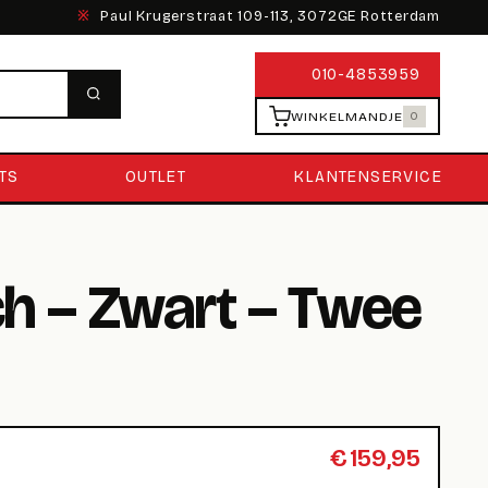
※
Paul Krugerstraat 109-113, 3072GE Rotterdam
010-4853959
WINKELMANDJE
0
TS
OUTLET
KLANTENSERVICE
ch – Zwart – Twee
€
159,95