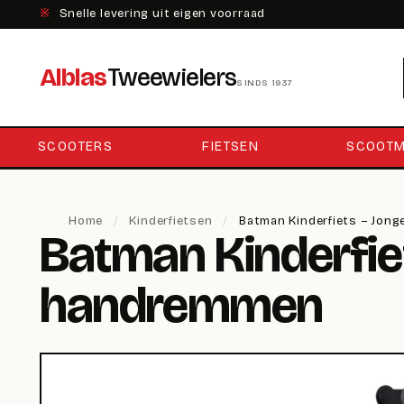
※
Snelle levering uit eigen voorraad
Alblas
Tweewielers
SINDS 1937
SCOOTERS
FIETSEN
SCOOTM
Home
/
Kinderfietsen
/
Batman Kinderfiets – Jong
Batman Kinderfiet
handremmen