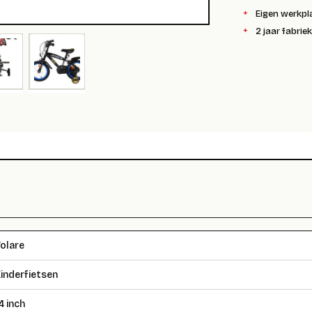
Eigen werkpl
2 jaar fabrie
olare
inderfietsen
4 inch