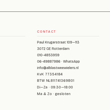
CONTACT
Paul Krugerstraat 109—113
3072 GE Rotterdam
010-4853959
06-49887986 · WhatsApp
info@alblastweewielers.nl
KvK 77354184
BTW NL811741369B01
Di—Za · 09:30—18:00
Ma & Zo · gesloten