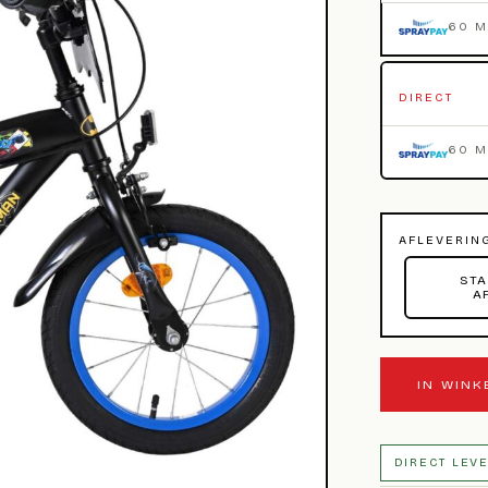
60 
DIRECT
60 
AFLEVERIN
STA
A
IN WIN
DIRECT LEV