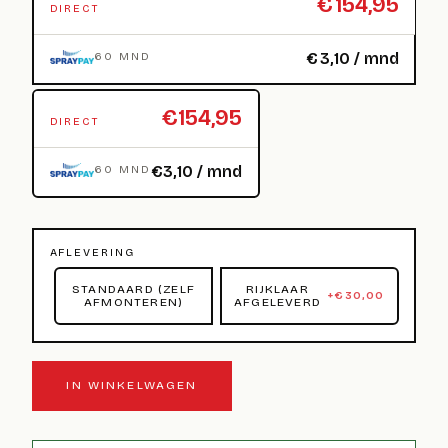
€
154,95
DIRECT
€
3,10
/ mnd
60 MND
€154,95
DIRECT
€3,10 / mnd
60 MND
AFLEVERING
STANDAARD (ZELF
RIJKLAAR
+
€
30,00
AFMONTEREN)
AFGELEVERD
IN WINKELWAGEN