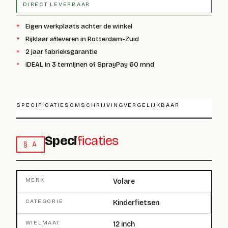
DIRECT LEVERBAAR
Eigen werkplaats achter de winkel
Rijklaar afleveren in Rotterdam-Zuid
2 jaar fabrieksgarantie
iDEAL in 3 termijnen of SprayPay 60 mnd
SPECIFICATIES
OMSCHRIJVING
VERGELIJKBAAR
Speci
ficaties
§ A
MERK
Volare
CATEGORIE
Kinderfietsen
WIELMAAT
12 inch