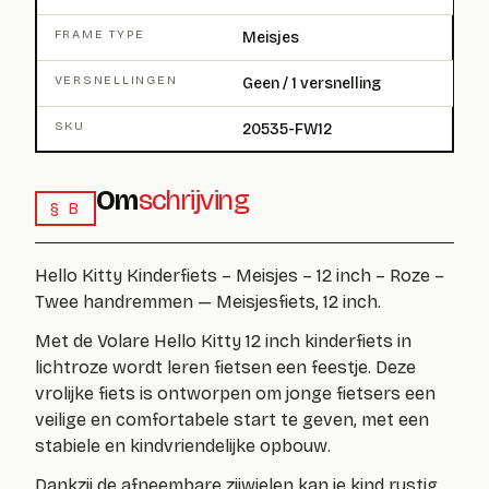
FRAME TYPE
Meisjes
VERSNELLINGEN
Geen / 1 versnelling
SKU
20535-FW12
Om
schrijving
§ B
Hello Kitty Kinderfiets – Meisjes – 12 inch – Roze –
Twee handremmen — Meisjesfiets, 12 inch.
Met de Volare Hello Kitty 12 inch kinderfiets in
lichtroze wordt leren fietsen een feestje. Deze
vrolijke fiets is ontworpen om jonge fietsers een
veilige en comfortabele start te geven, met een
stabiele en kindvriendelijke opbouw.
Dankzij de afneembare zijwielen kan je kind rustig