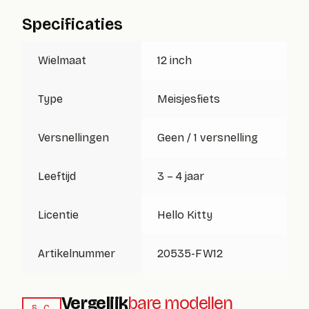
Specificaties
Wielmaat
12 inch
Type
Meisjesfiets
Versnellingen
Geen / 1 versnelling
Leeftijd
3 – 4 jaar
Licentie
Hello Kitty
Artikelnummer
20535-FW12
Vergelijk
bare modellen
§ C