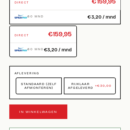
€
159,95
DIRECT
€
3,20
/ mnd
60 MND
€159,95
DIRECT
€3,20 / mnd
60 MND
AFLEVERING
STANDAARD (ZELF
RIJKLAAR
+
€
30,00
AFMONTEREN)
AFGELEVERD
IN WINKELWAGEN