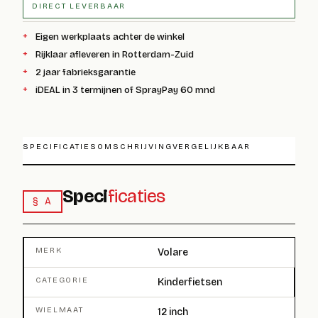
DIRECT LEVERBAAR
Eigen werkplaats achter de winkel
Rijklaar afleveren in Rotterdam-Zuid
2 jaar fabrieksgarantie
iDEAL in 3 termijnen of SprayPay 60 mnd
SPECIFICATIES
OMSCHRIJVING
VERGELIJKBAAR
Speci
ficaties
§ A
MERK
Volare
CATEGORIE
Kinderfietsen
WIELMAAT
12 inch