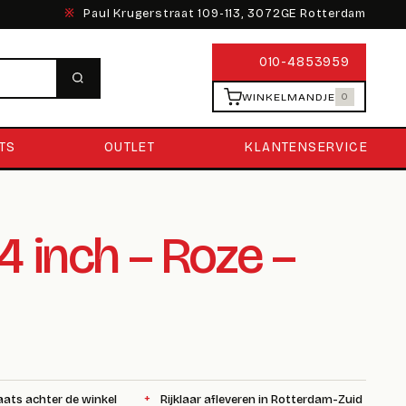
※
Paul Krugerstraat 109-113, 3072GE Rotterdam
010-4853959
WINKELMANDJE
0
TS
OUTLET
KLANTENSERVICE
4 inch – Roze –
aats achter de winkel
Rijklaar afleveren in Rotterdam-Zuid