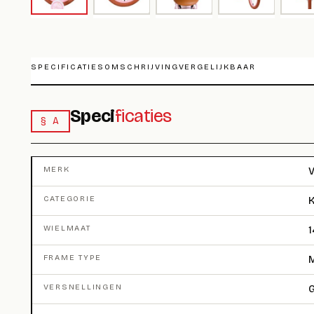
SPECIFICATIES
OMSCHRIJVING
VERGELIJKBAAR
Speci
ficaties
§ A
MERK
V
CATEGORIE
K
WIELMAAT
1
FRAME TYPE
M
VERSNELLINGEN
G