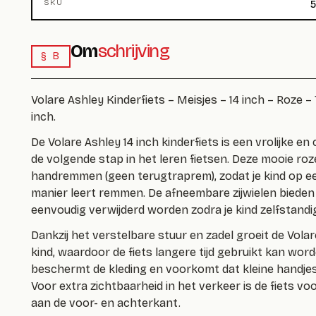
SKU
5
Om
schrijving
§ B
Volare Ashley Kinderfiets – Meisjes – 14 inch – Roze
inch.
De Volare Ashley 14 inch kinderfiets is een vrolijke en
de volgende stap in het leren fietsen. Deze mooie roze
handremmen (geen terugtraprem)
, zodat je kind op
manier leert remmen. De afneembare zijwielen bieden e
eenvoudig verwijderd worden zodra je kind zelfstandig
Dankzij het verstelbare stuur en zadel groeit de Vola
kind, waardoor de fiets langere tijd gebruikt kan wor
beschermt de kleding en voorkomt dat kleine handjes
Voor extra zichtbaarheid in het verkeer is de fiets vo
aan de voor- en achterkant.