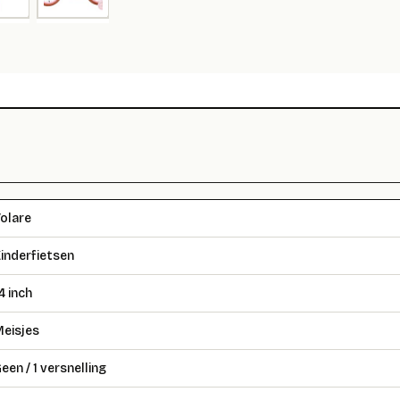
olare
inderfietsen
4 inch
eisjes
een / 1 versnelling