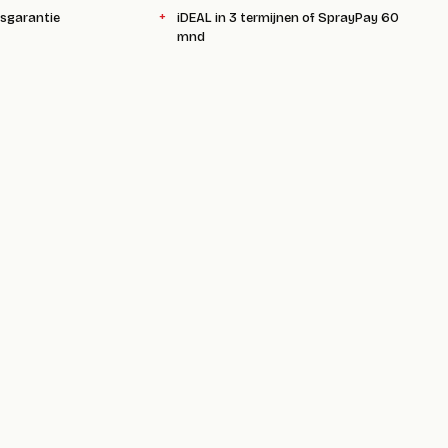
ksgarantie
iDEAL in 3 termijnen of SprayPay 60
mnd