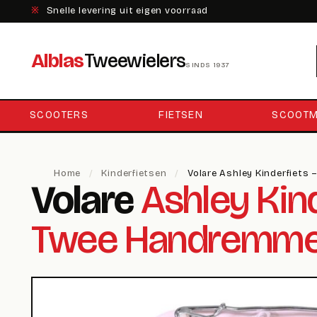
※
Snelle levering uit eigen voorraad
Alblas
Tweewielers
SINDS 1937
SCOOTERS
FIETSEN
SCOOTM
Home
/
Kinderfietsen
/
Volare Ashley Kinderfiets
Volare
Ashley Kind
Twee Handremm