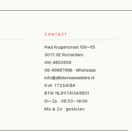
CONTACT
Paul Krugerstraat 109—113
3072 GE Rotterdam
010-4853959
06-49887986 · WhatsApp
info@alblastweewielers.nl
KvK 77354184
BTW NL811741369B01
Di—Za · 09:30—18:00
Ma & Zo · gesloten