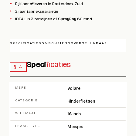
Rijklaar afleveren in Rotterdam-Zuid
2 jaar fabrieksgarantie
iDEAL in 3 termijnen of SprayPay 60 mnd
SPECIFICATIES
OMSCHRIJVING
VERGELIJKBAAR
Speci
ficaties
§ A
MERK
Volare
CATEGORIE
Kinderfietsen
WIELMAAT
16 inch
FRAME TYPE
Meisjes