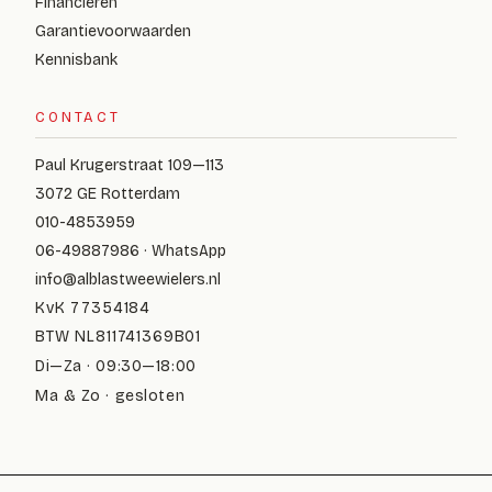
Financieren
Garantievoorwaarden
Kennisbank
CONTACT
Paul Krugerstraat 109—113
3072 GE Rotterdam
010-4853959
06-49887986 · WhatsApp
info@alblastweewielers.nl
KvK 77354184
BTW NL811741369B01
Di—Za · 09:30—18:00
Ma & Zo · gesloten