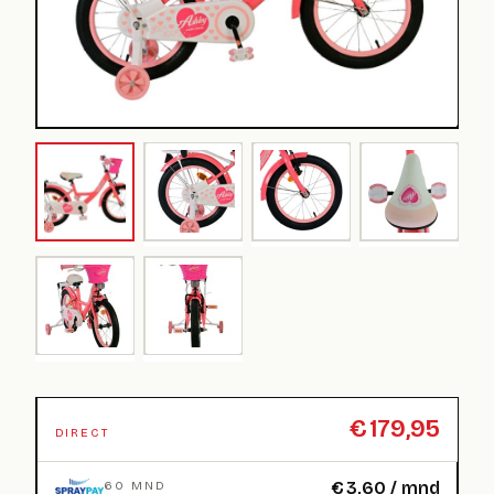
€
179,95
DIRECT
€
3,60
/ mnd
60 MND