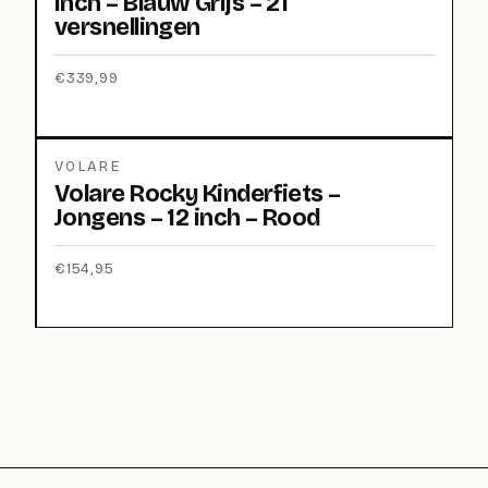
inch – Blauw Grijs – 21
versnellingen
€
339,99
VOLARE
Volare Rocky Kinderfiets –
Jongens – 12 inch – Rood
€
154,95