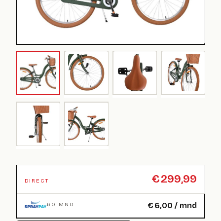
€
299,99
DIRECT
€
6,00
/ mnd
60 MND