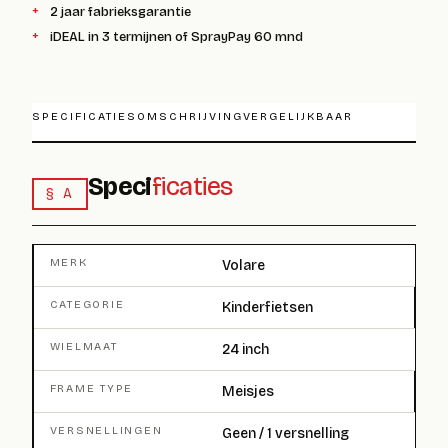
2 jaar fabrieksgarantie
iDEAL in 3 termijnen of SprayPay 60 mnd
SPECIFICATIES
OMSCHRIJVING
VERGELIJKBAAR
Speci
ficaties
§ A
MERK
Volare
CATEGORIE
Kinderfietsen
WIELMAAT
24 inch
FRAME TYPE
Meisjes
VERSNELLINGEN
Geen / 1 versnelling