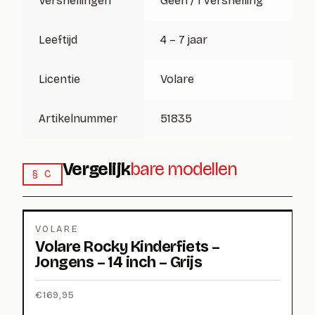
Versnellingen
Geen / 1 versnelling
Leeftijd
4 – 7 jaar
Licentie
Volare
Artikelnummer
51835
Vergelijk
bare modellen
§ C
VOLARE
Volare Rocky Kinderfiets –
Jongens – 14 inch – Grijs
€
169,95