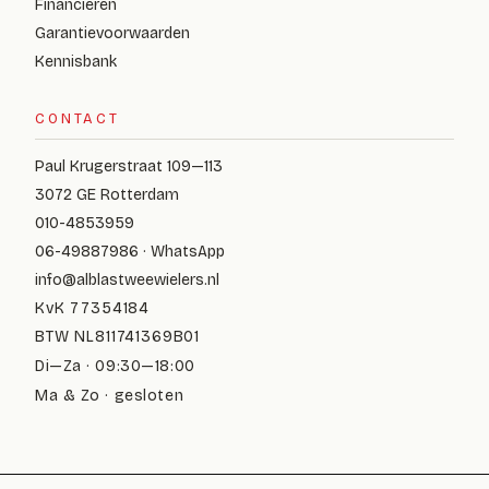
Financieren
Garantievoorwaarden
Kennisbank
CONTACT
Paul Krugerstraat 109—113
3072 GE Rotterdam
010-4853959
06-49887986 · WhatsApp
info@alblastweewielers.nl
KvK 77354184
BTW NL811741369B01
Di—Za · 09:30—18:00
Ma & Zo · gesloten