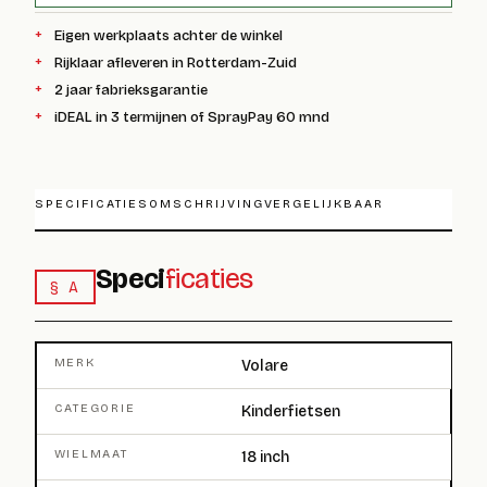
Eigen werkplaats achter de winkel
Rijklaar afleveren in Rotterdam-Zuid
2 jaar fabrieksgarantie
iDEAL in 3 termijnen of SprayPay 60 mnd
SPECIFICATIES
OMSCHRIJVING
VERGELIJKBAAR
Speci
ficaties
§ A
MERK
Volare
CATEGORIE
Kinderfietsen
WIELMAAT
18 inch