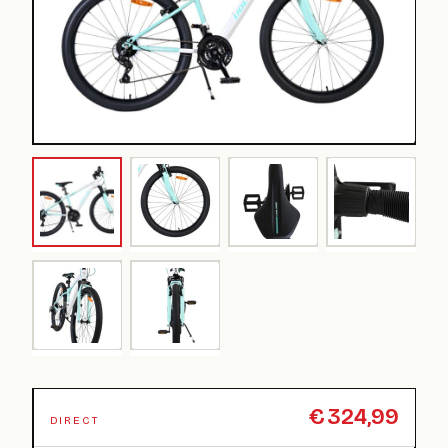
€
324,99
DIRECT