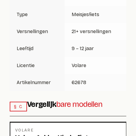
Type
Meisjesfiets
Versnellingen
21+ versnellingen
Leeftijd
9 – 12 jaar
Licentie
Volare
Artikelnummer
62678
Vergelijk
bare modellen
§ C
VOLARE