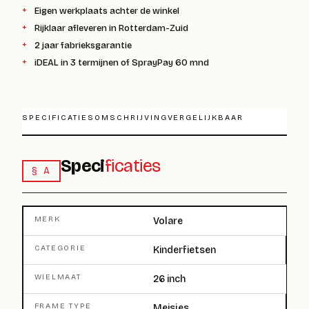
Eigen werkplaats achter de winkel
Rijklaar afleveren in Rotterdam-Zuid
2 jaar fabrieksgarantie
iDEAL in 3 termijnen of SprayPay 60 mnd
SPECIFICATIES
OMSCHRIJVING
VERGELIJKBAAR
Speci
ficaties
§ A
MERK
Volare
CATEGORIE
Kinderfietsen
WIELMAAT
26 inch
FRAME TYPE
Meisjes