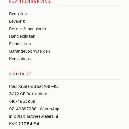
KLANTENSERVICE
Bestellen
Levering
Retour & annuleren
Handleidingen
Financieren
Garantievoorwaarden
Kennisbank
CONTACT
Paul Krugerstraat 109—113
3072 GE Rotterdam
010-4853959
06-49887986 · WhatsApp
info@alblastweewielers.nl
KvK 77354184