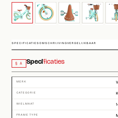
SPECIFICATIES
OMSCHRIJVING
VERGELIJKBAAR
Speci
ficaties
§ A
MERK
V
CATEGORIE
K
WIELMAAT
1
FRAME TYPE
M