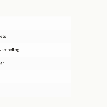
iets
 versnelling
aar