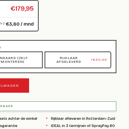
€179,95
€3,60 / mnd
MND
G
NDAARD (ZELF
RIJKLAAR
+
€
30,00
FMONTEREN)
AFGELEVERD
KELWAGEN
ERBAAR
aats achter de winkel
Rijklaar afleveren in Rotterdam-Zuid
ksgarantie
iDEAL in 3 termijnen of SprayPay 60