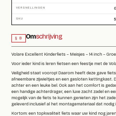
VERSNELLINGEN
G
SKU
5
Om
schrijving
§ B
Volare Excellent Kinderfiets – Meisjes – 14 inch – Groe
Voor ieder kind is leren fietsen een feestje met de Vola
Veiligheid staat voorop! Daarom heeft deze gave fie
afneembare zijwieltjes en een gesloten kettingkast. 
achter en een leuke bel. Ook aan het comfort is geda
een handige achterdrager, een luxe zacht zadel en ee
mogelijk van de fiets te kunnen genieten zijn het zad
geleverd inclusief al het montagemateriaal dat nodig i
Kortom: een topkwaliteit fiets waar uw kind nog jare