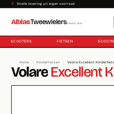
※
Snelle levering uit eigen voorraad
Alblas
Tweewielers
SINDS 1937
SCOOTERS
FIETSEN
SCOOTM
Home
/
Kinderfietsen
/
Volare Excellent Kinderfiet
Volare
Excellent K