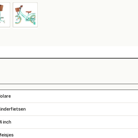
olare
inderfietsen
4 inch
eisjes