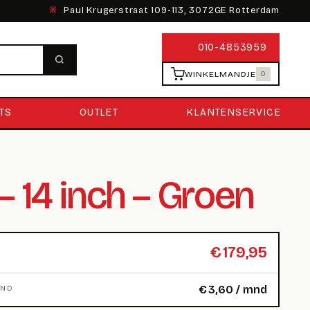
※
Paul Krugerstraat 109-113, 3072GE Rotterdam
010-4853959
WINKELMANDJE
0
TS
OUTLET
KLANTENSERVICE
– 14 inch – Groen
€
179,95
€
3,60
/ mnd
MND