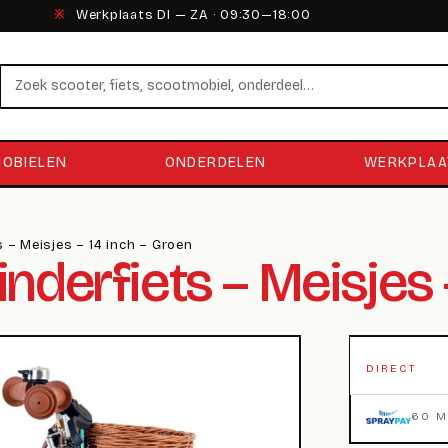
※
Werkplaats DI — ZA · 09:30—18:00
Zoeken
OBIELEN
ONDERDELEN
WERKPLAA
s – Meisjes – 14 inch – Groen
inderfiets – Meisjes 
DIRECT
60 