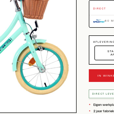
DIRECT
60 
AFLEVERIN
STA
A
IN WIN
DIRECT LEV
Eigen werkpl
2 jaar fabrie