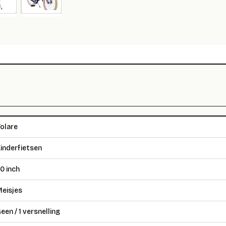
olare
inderfietsen
0 inch
eisjes
een / 1 versnelling