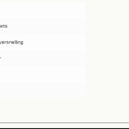
iets
 versnelling
r