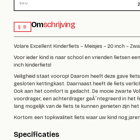
SKU
2
Om
schrijving
§ B
Volare Excellent Kinderfiets – Meisjes – 20 inch – Zwar
Voor ieder kind is naar school en vrienden fietsen ee
inch kinderfiets!
Veiligheid staat voorop! Daarom heeft deze gave fie
gesloten kettingkast. Daarnaast heeft de fiets verlic
Ook aan het comfort is gedacht. De mooie zwarte Vol
voordrager, een achterdrager geÃ¯ntegreerd in het f
lang mogelijk van de fiets te kunnen genieten zijn het
Kortom: een topkwaliteit fiets waar uw kind nog jare
Specificaties