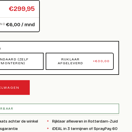
€299,95
€6,00 / mnd
MND
G
NDAARD (ZELF
RIJKLAAR
+
€
30,00
FMONTEREN)
AFGELEVERD
KELWAGEN
ERBAAR
aats achter de winkel
Rijklaar afleveren in Rotterdam-Zuid
ksgarantie
iDEAL in 3 termijnen of SprayPay 60