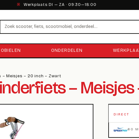
※
Werkplaats DI — ZA · 09:30—18:00
Zoeken
OBIELEN
ONDERDELEN
WERKPLAA
ts – Meisjes – 20 inch – Zwart
inderfiets – Meisjes
DIRECT
60 