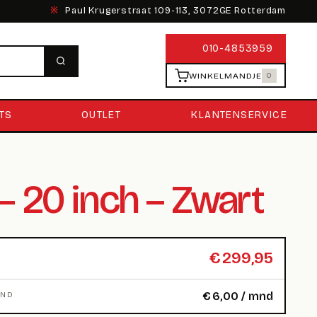
※
Paul Krugerstraat 109-113, 3072GE Rotterdam
010-4853959
WINKELMANDJE
0
TS
OUTLET
KLANTENSERVICE
 – 20 inch – Zwart
€
299,95
€
6,00
/ mnd
MND