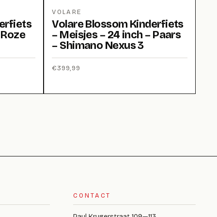
VOLARE
erfiets
Volare Blossom Kinderfiets
– Roze
– Meisjes – 24 inch – Paars
– Shimano Nexus 3
€
399,99
CONTACT
Paul Krugerstraat 109—113