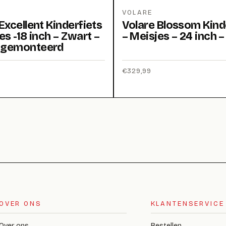
VOLARE
Excellent Kinderfiets
Volare Blossom Kind
es -18 inch – Zwart –
– Meisjes – 24 inch 
fgemonteerd
€
329,99
OVER ONS
KLANTENSERVICE
Over ons
Bestellen