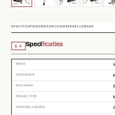
SPECIFICATIES
OMSCHRIJVING
VERGELIJKBAAR
Speci
ficaties
§ A
MERK
V
CATEGORIE
K
WIELMAAT
2
FRAME TYPE
M
VERSNELLINGEN
G