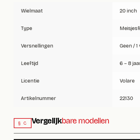
Wielmaat
20 inch
Type
Meisjesf
Versnellingen
Geen / 1
Leeftijd
6 – 8 jaa
Licentie
Volare
Artikelnummer
22130
Vergelijk
bare modellen
§ C