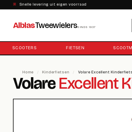
※
Snelle levering uit eigen voorraad
Alblas
Tweewielers
SINDS 1937
SCOOTERS
FIETSEN
SCOOTM
Home
/
Kinderfietsen
/
Volare Excellent Kinderfie
Volare
Excellent K