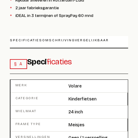
Rijklaar afleveren in Rotterdam-Zuid
2 jaar fabrieksgarantie
iDEAL in 3 termijnen of SprayPay 60 mnd
SPECIFICATIES
OMSCHRIJVING
VERGELIJKBAAR
Speci
ficaties
§ A
MERK
Volare
CATEGORIE
Kinderfietsen
WIELMAAT
24 inch
FRAME TYPE
Meisjes
VERSNELLINGEN
Geen / 1 versnelling