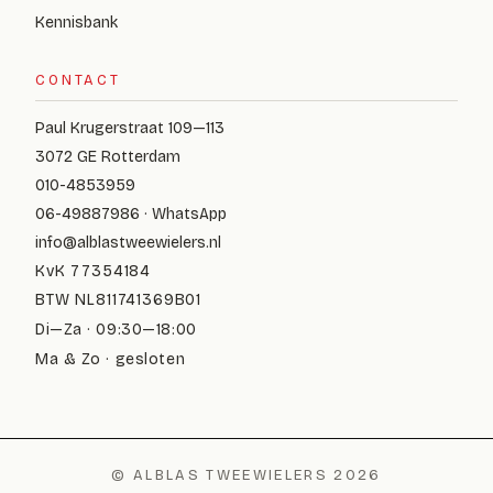
Kennisbank
CONTACT
Paul Krugerstraat 109—113
3072 GE Rotterdam
010-4853959
06-49887986 · WhatsApp
info@alblastweewielers.nl
KvK 77354184
BTW NL811741369B01
Di—Za · 09:30—18:00
Ma & Zo · gesloten
© ALBLAS TWEEWIELERS 2026