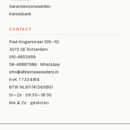
Garantievoorwaarden
Kennisbank
CONTACT
Paul Krugerstraat 109—113
3072 GE Rotterdam
010-4853959
06-49887986 · WhatsApp
info@alblastweewielers.nl
KvK 77354184
BTW NL811741369B01
Di—Za · 09:30—18:00
Ma & Zo · gesloten