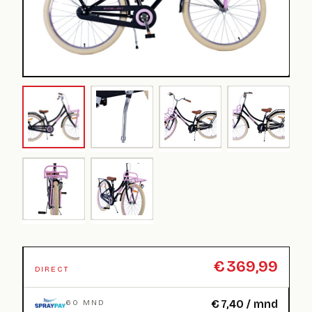
€
369,99
DIRECT
€
7,40
/ mnd
60 MND