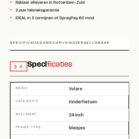
Rijklaar afleveren in Rotterdam-Zuid
2 jaar fabrieksgarantie
iDEAL in 3 termijnen of SprayPay 60 mnd
SPECIFICATIES
OMSCHRIJVING
VERGELIJKBAAR
Speci
ficaties
§ A
MERK
Volare
CATEGORIE
Kinderfietsen
WIELMAAT
24 inch
FRAME TYPE
Meisjes