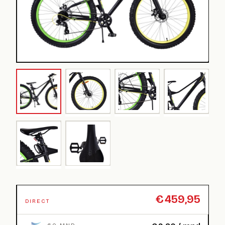
€
459,95
DIRECT