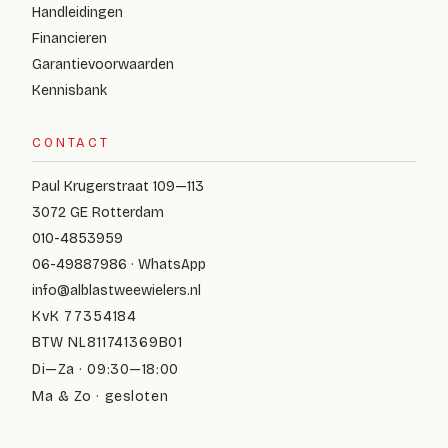
Handleidingen
Financieren
Garantievoorwaarden
Kennisbank
CONTACT
Paul Krugerstraat 109—113
3072 GE Rotterdam
010-4853959
06-49887986 · WhatsApp
info@alblastweewielers.nl
KvK 77354184
BTW NL811741369B01
Di—Za · 09:30—18:00
Ma & Zo · gesloten