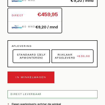
€
9,20
/ mnd
60 MND
€459,95
DIRECT
€9,20 / mnd
60 MND
AFLEVERING
STANDAARD (ZELF
RIJKLAAR
+
€
30,00
AFMONTEREN)
AFGELEVERD
IN WINKELWAGEN
DIRECT LEVERBAAR
Eigen werkplaats achter de winkel