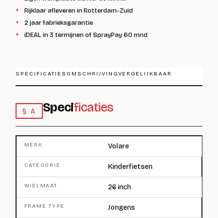
Rijklaar afleveren in Rotterdam-Zuid
2 jaar fabrieksgarantie
iDEAL in 3 termijnen of SprayPay 60 mnd
SPECIFICATIES
OMSCHRIJVING
VERGELIJKBAAR
Speci
ficaties
§ A
MERK
Volare
CATEGORIE
Kinderfietsen
WIELMAAT
26 inch
FRAME TYPE
Jongens