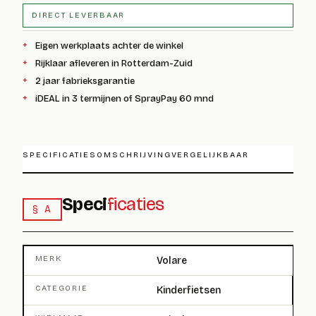
DIRECT LEVERBAAR
Eigen werkplaats achter de winkel
Rijklaar afleveren in Rotterdam-Zuid
2 jaar fabrieksgarantie
iDEAL in 3 termijnen of SprayPay 60 mnd
SPECIFICATIES
OMSCHRIJVING
VERGELIJKBAAR
Speci
ficaties
§ A
MERK
Volare
CATEGORIE
Kinderfietsen