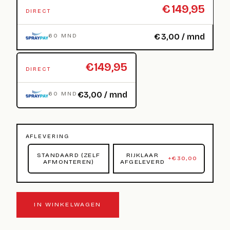
€
149,95
DIRECT
€
3,00
/ mnd
60 MND
€149,95
DIRECT
€3,00 / mnd
60 MND
AFLEVERING
STANDAARD (ZELF
RIJKLAAR
+
€
30,00
AFMONTEREN)
AFGELEVERD
IN WINKELWAGEN