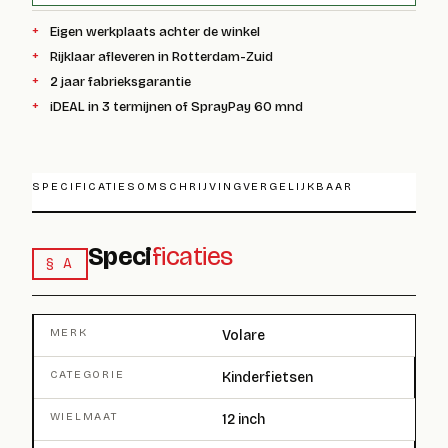
Eigen werkplaats achter de winkel
Rijklaar afleveren in Rotterdam-Zuid
2 jaar fabrieksgarantie
iDEAL in 3 termijnen of SprayPay 60 mnd
SPECIFICATIES
OMSCHRIJVING
VERGELIJKBAAR
Speci
ficaties
§ A
MERK
Volare
CATEGORIE
Kinderfietsen
WIELMAAT
12 inch