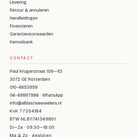
Levering
Retour & annuleren
Handleidingen
Financieren
Garantievoorwaarden
Kennisbank
CONTACT
Paul Krugerstraat 109—113
3072 GE Rotterdam
010-4853959
06-49887986 · WhatsApp
info@alblastweewielers.nl
KvK 77354184
BTW NL811741369B01
Di—Za · 09:30—18:00
Ma & Zo · gesloten