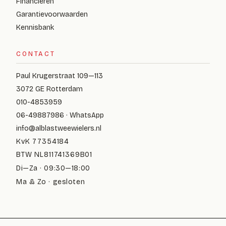
Financieren
Garantievoorwaarden
Kennisbank
CONTACT
Paul Krugerstraat 109—113
3072 GE Rotterdam
010-4853959
06-49887986 · WhatsApp
info@alblastweewielers.nl
KvK 77354184
BTW NL811741369B01
Di—Za · 09:30—18:00
Ma & Zo · gesloten