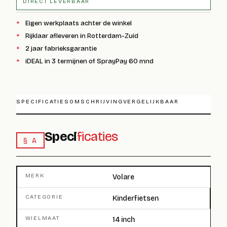
DIRECT LEVERBAAR
Eigen werkplaats achter de winkel
Rijklaar afleveren in Rotterdam-Zuid
2 jaar fabrieksgarantie
iDEAL in 3 termijnen of SprayPay 60 mnd
SPECIFICATIES
OMSCHRIJVING
VERGELIJKBAAR
Speci
ficaties
§ A
MERK
Volare
CATEGORIE
Kinderfietsen
WIELMAAT
14 inch