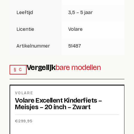
Leeftijd
3,5 – 5 jaar
Licentie
Volare
Artikelnummer
51487
Vergelijk
bare modellen
§ C
VOLARE
Volare Excellent Kinderfiets –
Meisjes – 20 inch – Zwart
€
299,95