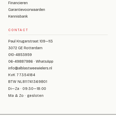
Financieren
Garantievoorwaarden
Kennisbank
CONTACT
Paul Krugerstraat 109—113
3072 GE Rotterdam
010-4853959
06-49887986 · WhatsApp
info@alblastweewielers.nl
KvK 77354184
BTW NL811741369B01
Di—Za · 09:30—18:00
Ma & Zo · gesloten