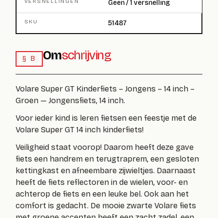
VERSNELLINGEN
Geen / 1 versnelling
SKU
51487
Om
schrijving
§ B
Volare Super GT Kinderfiets – Jongens – 14 inch –
Groen — Jongensfiets, 14 inch.
Voor ieder kind is leren fietsen een feestje met de
Volare Super GT 14 inch kinderfiets!
Veiligheid staat voorop! Daarom heeft deze gave
fiets
een handrem en terugtraprem
, een gesloten
kettingkast en afneembare zijwieltjes. Daarnaast
heeft de fiets reflectoren in de wielen, voor- en
achterop de fiets en een leuke bel. Ook aan het
comfort is gedacht. De mooie zwarte Volare fiets
met groene accenten heeft een zacht zadel, een