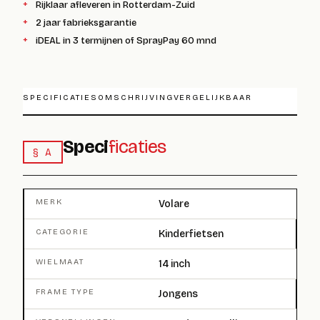
Rijklaar afleveren in Rotterdam-Zuid
2 jaar fabrieksgarantie
iDEAL in 3 termijnen of SprayPay 60 mnd
SPECIFICATIES
OMSCHRIJVING
VERGELIJKBAAR
Speci
ficaties
§ A
MERK
Volare
CATEGORIE
Kinderfietsen
WIELMAAT
14 inch
FRAME TYPE
Jongens