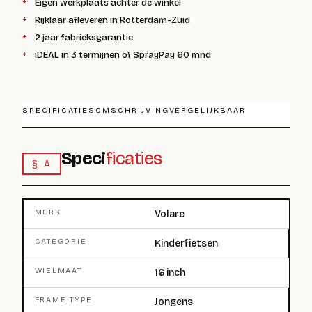
Eigen werkplaats achter de winkel
Rijklaar afleveren in Rotterdam-Zuid
2 jaar fabrieksgarantie
iDEAL in 3 termijnen of SprayPay 60 mnd
SPECIFICATIES
OMSCHRIJVING
VERGELIJKBAAR
Speci
ficaties
§ A
MERK
Volare
CATEGORIE
Kinderfietsen
WIELMAAT
16 inch
FRAME TYPE
Jongens