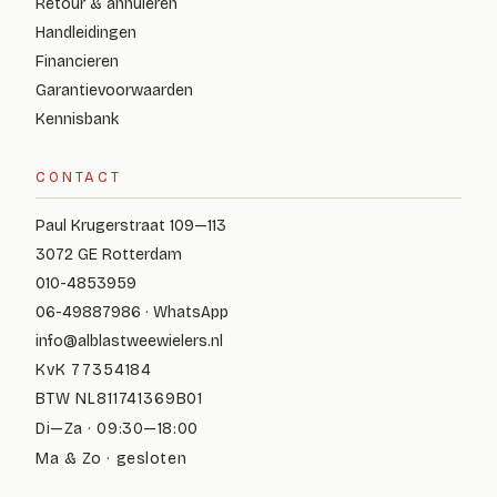
Retour & annuleren
Handleidingen
Financieren
Garantievoorwaarden
Kennisbank
CONTACT
Paul Krugerstraat 109—113
3072 GE Rotterdam
010-4853959
06-49887986 · WhatsApp
info@alblastweewielers.nl
KvK 77354184
BTW NL811741369B01
Di—Za · 09:30—18:00
Ma & Zo · gesloten