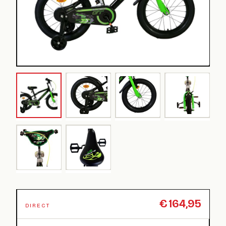
€
164,95
DIRECT