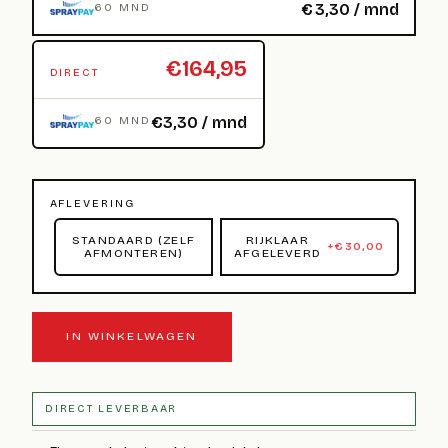
€
3,30
/ mnd
60 MND
€164,95
DIRECT
€3,30 / mnd
60 MND
AFLEVERING
STANDAARD (ZELF
RIJKLAAR
+
€
30,00
AFMONTEREN)
AFGELEVERD
IN WINKELWAGEN
DIRECT LEVERBAAR