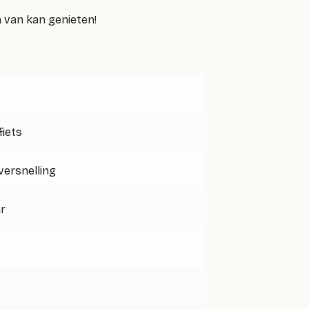
n van kan genieten!
iets
 versnelling
ar