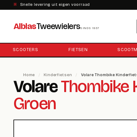
※
Snelle levering uit eigen voorraad
Alblas
Tweewielers
SINDS 1937
SCOOTERS
FIETSEN
SCOOTM
Home
/
Kinderfietsen
/
Volare Thombike Kinderfie
Volare
Thombike K
Groen