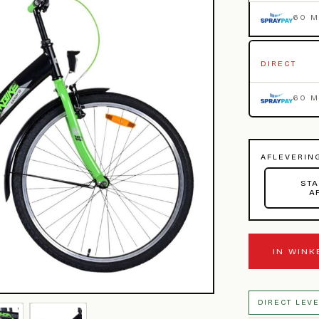
60 
DIRECT
60 
AFLEVERIN
STA
A
IN WIN
DIRECT LEV