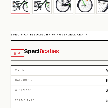
SPECIFICATIES
OMSCHRIJVING
VERGELIJKBAAR
Speci
ficaties
§ A
MERK
V
CATEGORIE
K
WIELMAAT
2
FRAME TYPE
J