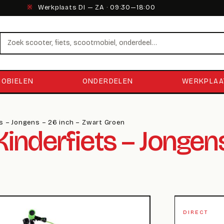
※
Werkplaats DI — ZA · 09:30—18:00
Zoeken
OBIELEN
ONDERDELEN
WERKPLAA
ts – Jongens – 26 inch – Zwart Groen
inderfiets – Jongens
DIRECT