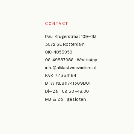
CONTACT
Paul Krugerstraat 109—113
3072 GE Rotterdam
010-4853959
06-49887986 · WhatsApp
info@alblastweewielers.nl
KvK 77354184
BTW NL811741369B01
Di—Za · 09:30—18:00
Ma & Zo · gesloten