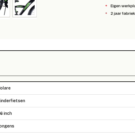
Eigen werkpl
2 jaar fabrie
olare
inderfietsen
6 inch
ongens