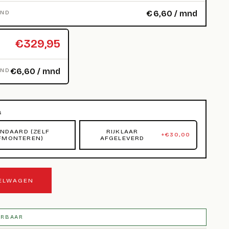
€
6,60
/ mnd
MND
€329,95
€6,60 / mnd
MND
G
NDAARD (ZELF
RIJKLAAR
+
€
30,00
FMONTEREN)
AFGELEVERD
KELWAGEN
ERBAAR