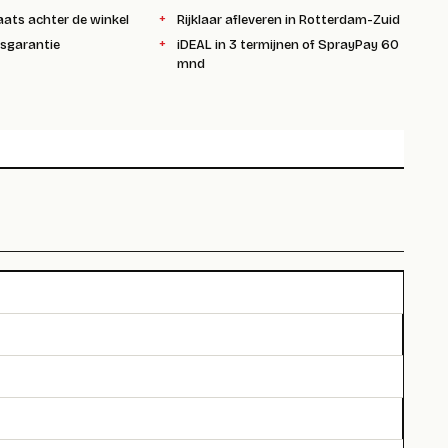
aats achter de winkel
Rijklaar afleveren in Rotterdam-Zuid
ksgarantie
iDEAL in 3 termijnen of SprayPay 60
mnd