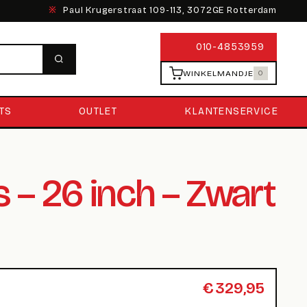
※
Paul Krugerstraat 109-113, 3072GE Rotterdam
010-4853959
WINKELMANDJE
0
TS
OUTLET
KLANTENSERVICE
 – 26 inch – Zwart
€
329,95