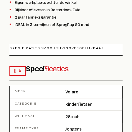
Eigen werkplaats achter de winkel
Rijklaar afleveren in Rotterdam-Zuid
2 jaar fabrieksgarantie
iDEAL in 3 termijnen of SprayPay 60 mnd
SPECIFICATIES
OMSCHRIJVING
VERGELIJKBAAR
Speci
ficaties
§ A
MERK
Volare
CATEGORIE
Kinderfietsen
WIELMAAT
26 inch
FRAME TYPE
Jongens