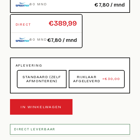
€
7,80
/ mnd
60 MND
€389,99
DIRECT
€7,80 / mnd
60 MND
AFLEVERING
STANDAARD (ZELF
RIJKLAAR
+
€
30,00
AFMONTEREN)
AFGELEVERD
IN WINKELWAGEN
DIRECT LEVERBAAR