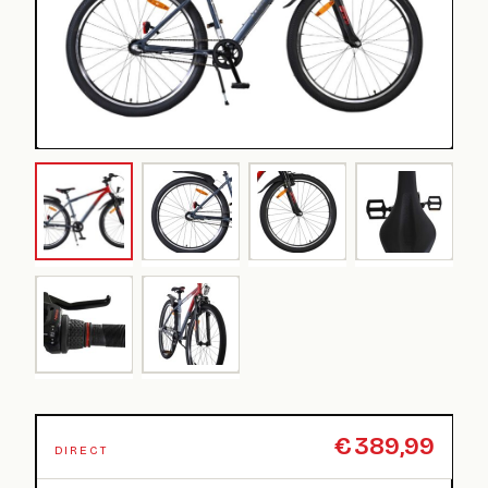
€
389,99
DIRECT