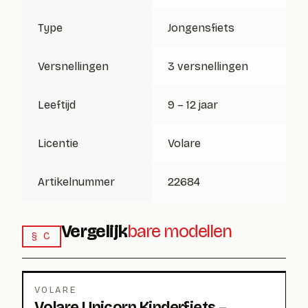
Type
Jongensfiets
Versnellingen
3 versnellingen
Leeftijd
9 – 12 jaar
Licentie
Volare
Artikelnummer
22684
Vergelijk
bare modellen
§ C
VOLARE
Volare Unicorn Kinderfiets –