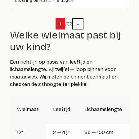
Levering binnen 2 — 5 dagen
1
/
22
→
Welke
wielmaat
past bij
uw kind?
Een richtlijn op basis van leeftijd en
lichaamslengte. Bij twijfel — loop binnen voor
maatadvies. Wij meten de binnenbeenmaat en
checken de zithoogte ter plekke.
Wielmaat
Leeftijd
Lichaamslengte
B
12″
2 — 4 jr
85 — 100 cm
3