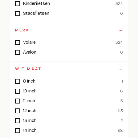
Kinderfietsen
524
Stadsfietsen
0
MERK
Volare
524
Avalon
0
WIELMAAT
8 inch
1
10 inch
8
11 inch
5
12 inch
113
13 inch
2
14 inch
88