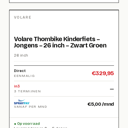
VOLARE
Volare Thombike Kinderfiets –
Jongens – 26 inch – Zwart Groen
26 inch
Direct
€
329,95
EENMALIG
in3
—
3 TERMIJNEN
€
5,00
/mnd
VANAF PER MND
Op voorraad