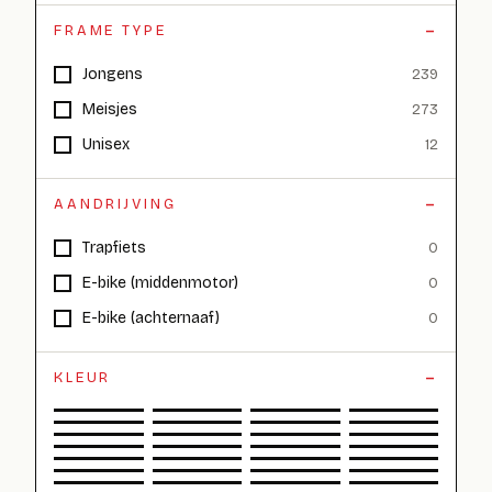
FRAME TYPE
Jongens
239
Meisjes
273
Unisex
12
AANDRIJVING
Trapfiets
0
E-bike (middenmotor)
0
E-bike (achternaaf)
0
KLEUR