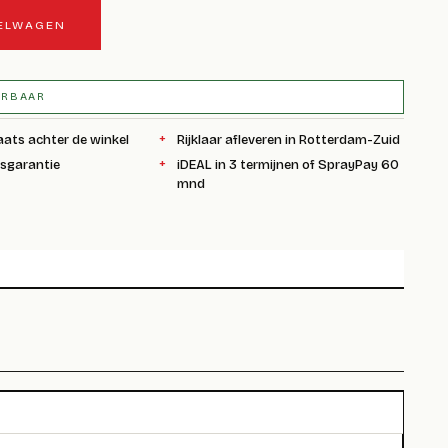
KELWAGEN
ERBAAR
aats achter de winkel
Rijklaar afleveren in Rotterdam-Zuid
ksgarantie
iDEAL in 3 termijnen of SprayPay 60
mnd