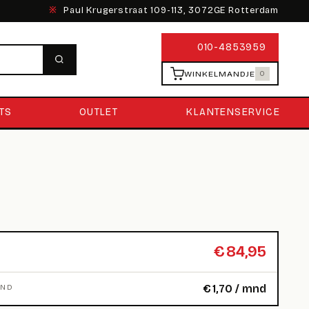
※
Paul Krugerstraat 109-113, 3072GE Rotterdam
010-4853959
WINKELMANDJE
0
TS
OUTLET
KLANTENSERVICE
€
84,95
€
1,70
/ mnd
MND