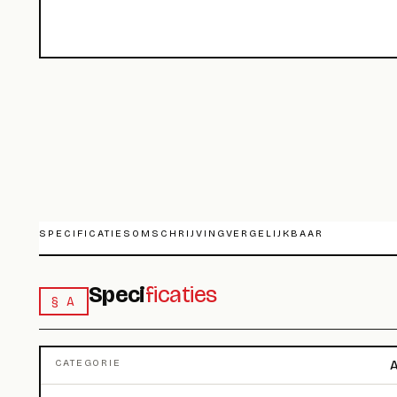
SPECIFICATIES
OMSCHRIJVING
VERGELIJKBAAR
Speci
ficaties
§ A
CATEGORIE
A