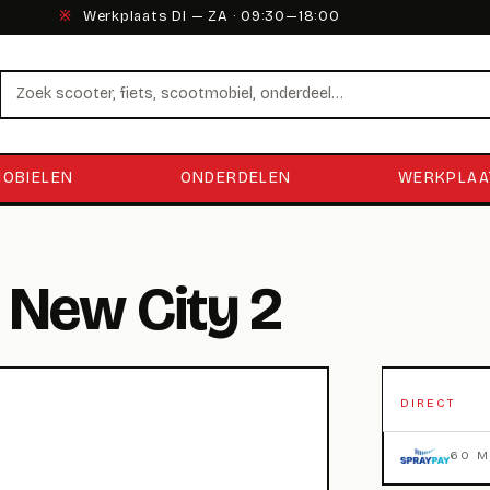
※
Werkplaats DI — ZA · 09:30—18:00
Zoeken
OBIELEN
ONDERDELEN
WERKPLAA
 New City 2
DIRECT
60 