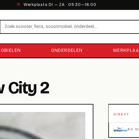
※
Werkplaats DI — ZA · 09:30—18:00
Zoeken
OBIELEN
ONDERDELEN
WERKPLAA
 City 2
DIRECT
60 