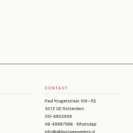
CONTACT
Paul Krugerstraat 109—113
3072 GE Rotterdam
010-4853959
06-49887986 · WhatsApp
info@alblastweewielers.nl