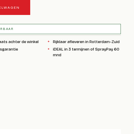
KELWAGEN
ERBAAR
aats achter de winkel
Rijklaar afleveren in Rotterdam-Zuid
ksgarantie
iDEAL in 3 termijnen of SprayPay 60
mnd