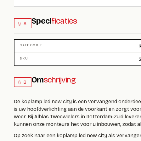
Speci
ficaties
§ A
CATEGORIE
SKU
3
Om
schrijving
§ B
De
koplamp led new city
is een vervangend onderdeel
is uw hoofdverlichting aan de voorkant en zorgt voor
weer. Bij Alblas Tweewielers in Rotterdam-Zuid levere
kunnen onze monteurs het voor u inbouwen, zodat all
Op zoek naar een
koplamp led new city
als vervangen