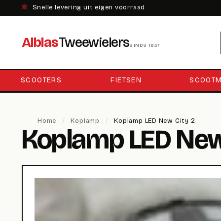
※
Snelle levering uit eigen voorraad
Alblas
Tweewielers
SINDS 1937
SCOOTERS
FIETSEN
SCOOTM
Home
/
Koplamp
/
Koplamp LED New City 2
Koplamp LED New