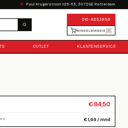
※
Paul Krugerstraat 109-113, 3072GE Rotterdam
010-4853959
WINKELMANDJE
0
TS
OUTLET
KLANTENSERVICE
€
84,50
€
1,69
/ mnd
MND