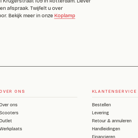
l Krugerstraat 109 in Rotterdam. Liever
n afspraak. Twijfelt u over
or. Bekijk meer in onze
Koplamp
OVER ONS
KLANTENSERVICE
Over ons
Bestellen
Scooters
Levering
Outlet
Retour & annuleren
Werkplaats
Handleidingen
Financieren