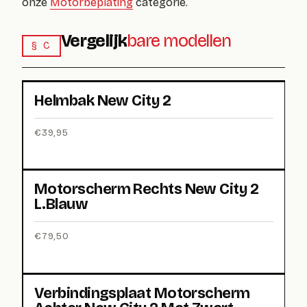
onze
Motorbeplating
categorie.
Vergelijk
bare modellen
§ C
Helmbak New City 2
€
39,95
Motorscherm Rechts New City 2
L.Blauw
€
79,50
Verbindingsplaat Motorscherm