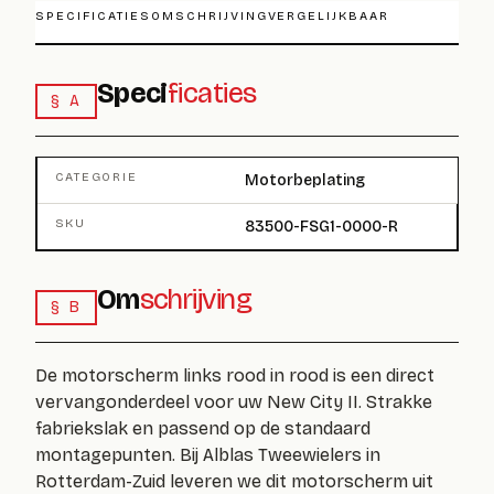
SPECIFICATIES
OMSCHRIJVING
VERGELIJKBAAR
Speci
ficaties
§ A
CATEGORIE
Motorbeplating
SKU
83500-FSG1-0000-R
Om
schrijving
§ B
De
motorscherm links rood
in rood is een direct
vervangonderdeel voor uw New City II. Strakke
fabriekslak en passend op de standaard
montagepunten. Bij Alblas Tweewielers in
Rotterdam-Zuid leveren we dit motorscherm uit