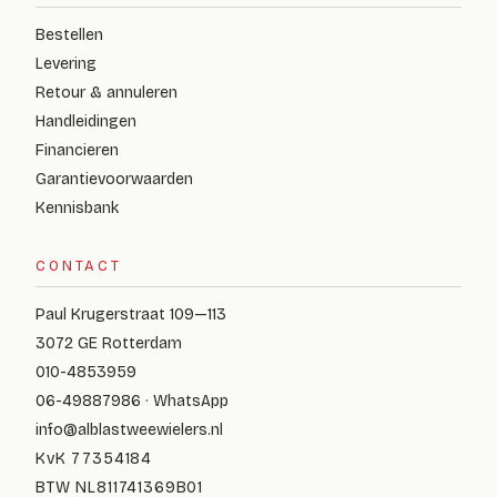
Bestellen
Levering
Retour & annuleren
Handleidingen
Financieren
Garantievoorwaarden
Kennisbank
CONTACT
Paul Krugerstraat 109—113
3072 GE Rotterdam
010-4853959
06-49887986 · WhatsApp
info@alblastweewielers.nl
KvK 77354184
BTW NL811741369B01