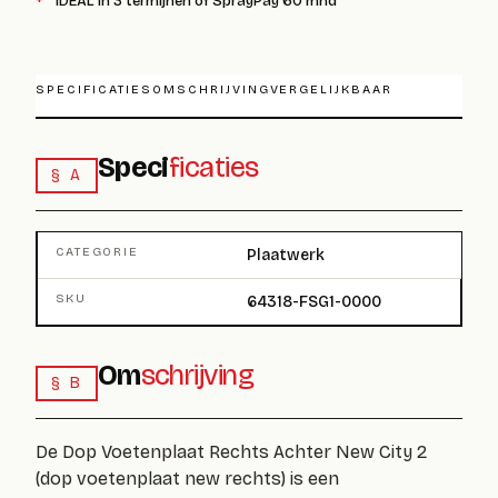
iDEAL in 3 termijnen of SprayPay 60 mnd
SPECIFICATIES
OMSCHRIJVING
VERGELIJKBAAR
Speci
ficaties
§ A
CATEGORIE
Plaatwerk
SKU
64318-FSG1-0000
Om
schrijving
§ B
De Dop Voetenplaat Rechts Achter New City 2
(
dop voetenplaat new rechts
) is een