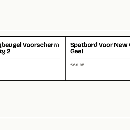
beugel Voorscherm
Spatbord Voor New C
ty 2
Geel
€
69,95