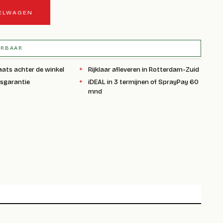
KELWAGEN
ERBAAR
aats achter de winkel
Rijklaar afleveren in Rotterdam-Zuid
ksgarantie
iDEAL in 3 termijnen of SprayPay 60
mnd