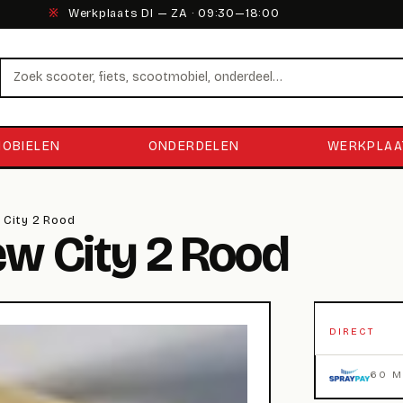
※
Werkplaats DI — ZA · 09:30—18:00
Zoeken
OBIELEN
ONDERDELEN
WERKPLAA
 City 2 Rood
w City 2 Rood
DIRECT
60 