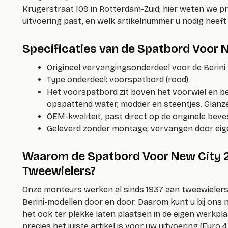
Krugerstraat 109 in Rotterdam-Zuid; hier weten we pr
uitvoering past, en welk artikelnummer u nodig heef
Specificaties van de Spatbord Voor 
Origineel vervangingsonderdeel voor de Berini
Type onderdeel: voorspatbord (rood)
Het voorspatbord zit boven het voorwiel en b
opspattend water, modder en steentjes. Glanz
OEM-kwaliteit, past direct op de originele bev
Geleverd zonder montage; vervangen door eige
Waarom de Spatbord Voor New City 2 
Tweewielers?
Onze monteurs werken al sinds 1937 aan tweewielers
Berini-modellen door en door. Daarom kunt u bij ons 
het ook ter plekke laten plaatsen in de eigen werkplaat
precies het juiste artikel is voor uw uitvoering (Euro 