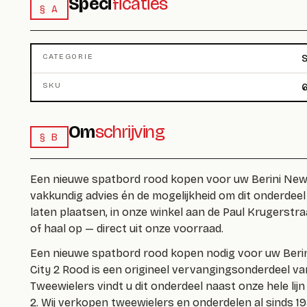
Speci
ficaties
§ A
CATEGORIE
S
SKU
6
Om
schrijving
§ B
Een nieuwe spatbord rood kopen voor uw Berini New Ci
vakkundig advies én de mogelijkheid om dit onderdee
laten plaatsen, in onze winkel aan de Paul Krugerstra
of haal op — direct uit onze voorraad.
Een nieuwe spatbord rood kopen nodig voor uw Beri
City 2 Rood is een origineel vervangingsonderdeel van
Tweewielers vindt u dit onderdeel naast onze hele lij
2. Wij verkopen tweewielers en onderdelen al sinds 1