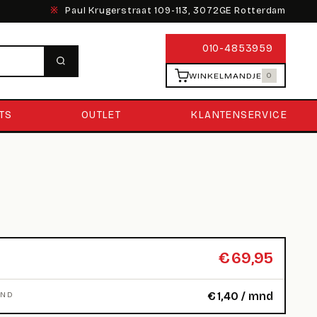
※
Paul Krugerstraat 109-113, 3072GE Rotterdam
010-4853959
WINKELMANDJE
0
TS
OUTLET
KLANTENSERVICE
€
69,95
€
1,40
/ mnd
MND