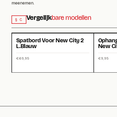
meenemen.
Vergelijk
bare modellen
§ C
Spatbord Voor New City 2
Ophang
L.Blauw
New Ci
€
69,95
€
9,95