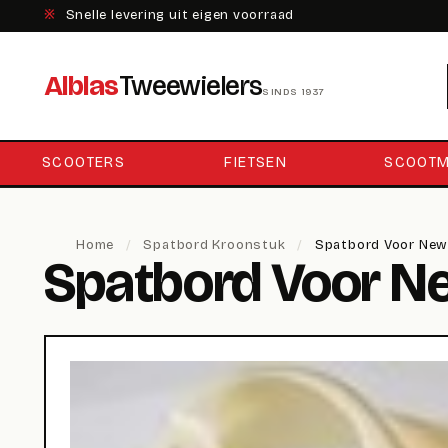
※
Snelle levering uit eigen voorraad
Alblas
Tweewielers
SINDS 1937
SCOOTERS
FIETSEN
SCOOTM
Home
/
Spatbord Kroonstuk
/
Spatbord Voor New
Spatbord Voor Ne