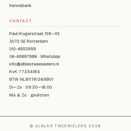
Kennisbank
CONTACT
Paul Krugerstraat 109—113
3072 GE Rotterdam
010-4853959
06-49887986 · WhatsApp
info@alblastweewielers.nl
KvK 77354184
BTW NL811741369B01
Di—Za · 09:30—18:00
Ma & Zo · gesloten
© ALBLAS TWEEWIELERS 2026