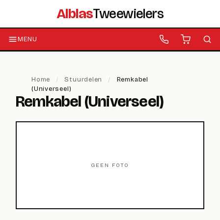
Alblas
Tweewielers
MENU
Home
/
Stuurdelen
/
Remkabel
(Universeel)
Remkabel (Universeel)
GEEN FOTO