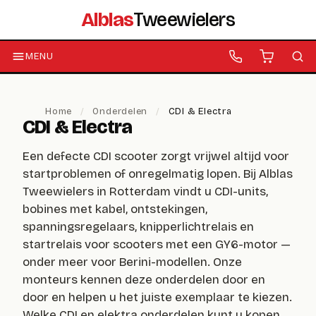
Alblas
Tweewielers
MENU
Home
/
Onderdelen
/
CDI & Electra
CDI & Electra
Een defecte CDI scooter zorgt vrijwel altijd voor
startproblemen of onregelmatig lopen. Bij Alblas
Tweewielers in Rotterdam vindt u CDI-units,
bobines met kabel, ontstekingen,
spanningsregelaars, knipperlichtrelais en
startrelais voor scooters met een GY6-motor —
onder meer voor Berini-modellen. Onze
monteurs kennen deze onderdelen door en
door en helpen u het juiste exemplaar te kiezen.
Welke CDI en elektra onderdelen kunt u kopen