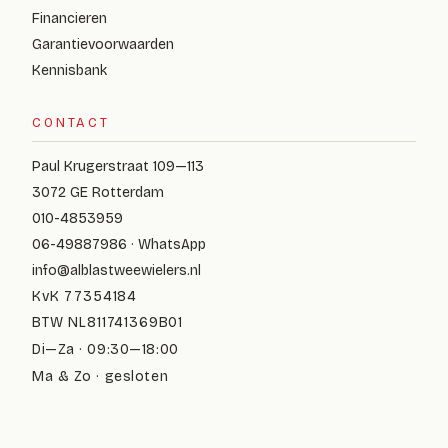
Financieren
Garantievoorwaarden
Kennisbank
CONTACT
Paul Krugerstraat 109—113
3072 GE Rotterdam
010-4853959
06-49887986 · WhatsApp
info@alblastweewielers.nl
KvK 77354184
BTW NL811741369B01
Di—Za · 09:30—18:00
Ma & Zo · gesloten