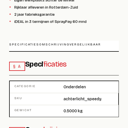
Eigen werkplaats achter de winkel
Rijklaar afleveren in Rotterdam-Zuid
2 jaar fabrieksgarantie
iDEAL in 3 termijnen of SprayPay 60 mnd
SPECIFICATIES
OMSCHRIJVING
VERGELIJKBAAR
Speci
ficaties
§ A
CATEGORIE
Onderdelen
SKU
achterlicht_speedy
GEWICHT
0.5000 kg