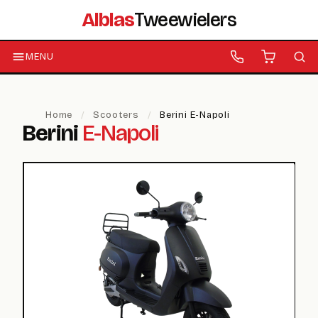
Alblas
Tweewielers
MENU
Home
/
Scooters
/
Berini E-Napoli
Berini
E-Napoli