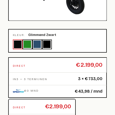
Glimmend Zwart
KLEUR:
€
2.199,00
DIRECT
3 ×
€
733,00
IN3 — 3 TERMIJNEN
€
43,98
/ mnd
60 MND
€2.199,00
DIRECT