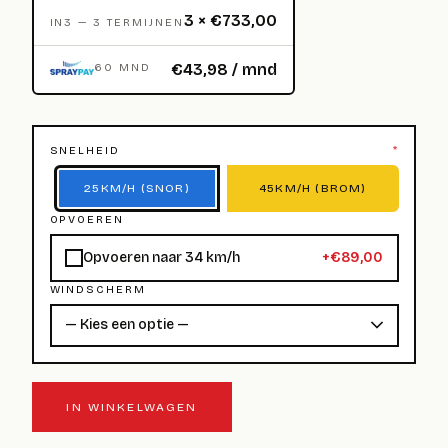
3 × €733,00
IN3 — 3 TERMIJNEN
€43,98 / mnd
60 MND
SNELHEID
*
25KM/H (SNOR)
45KM/H (BROM)
OPVOEREN
Opvoeren naar 34 km/h
+€89,00
WINDSCHERM
IN WINKELWAGEN