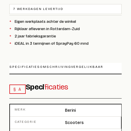
7 WERKDAGEN LEVERTIJD
Eigen werkplaats achter de winkel
Rijklaar afleveren in Rotterdam-Zuid
2 jaar fabrieksgarantie
iDEAL in 3 termijnen of SprayPay 60 mnd
SPECIFICATIES
OMSCHRIJVING
VERGELIJKBAAR
Speci
ficaties
§ A
MERK
Berini
CATEGORIE
Scooters