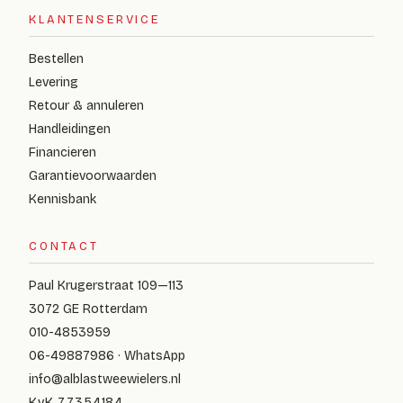
KLANTENSERVICE
Bestellen
Levering
Retour & annuleren
Handleidingen
Financieren
Garantievoorwaarden
Kennisbank
CONTACT
Paul Krugerstraat 109—113
3072 GE Rotterdam
010-4853959
06-49887986 · WhatsApp
info@alblastweewielers.nl
KvK 77354184