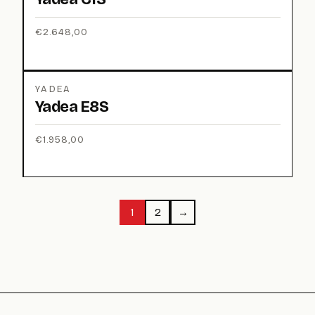
€
2.648,00
YADEA
Yadea E8S
€
1.958,00
1
2
→