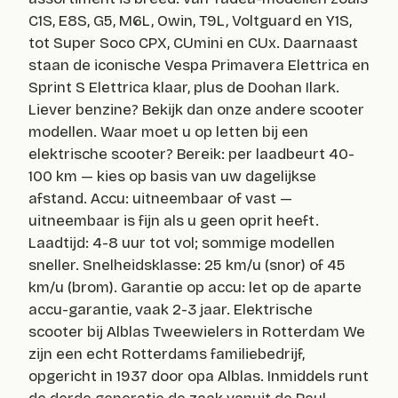
C1S, E8S, G5, M6L, Owin, T9L, Voltguard en Y1S,
tot Super Soco CPX, CUmini en CUx. Daarnaast
staan de iconische Vespa Primavera Elettrica en
Sprint S Elettrica klaar, plus de Doohan Ilark.
Liever benzine? Bekijk dan onze andere scooter
modellen. Waar moet u op letten bij een
elektrische scooter? Bereik: per laadbeurt 40-
100 km — kies op basis van uw dagelijkse
afstand. Accu: uitneembaar of vast —
uitneembaar is fijn als u geen oprit heeft.
Laadtijd: 4-8 uur tot vol; sommige modellen
sneller. Snelheidsklasse: 25 km/u (snor) of 45
km/u (brom). Garantie op accu: let op de aparte
accu-garantie, vaak 2-3 jaar. Elektrische
scooter bij Alblas Tweewielers in Rotterdam We
zijn een echt Rotterdams familiebedrijf,
opgericht in 1937 door opa Alblas. Inmiddels runt