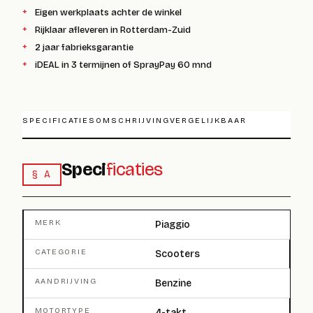
Eigen werkplaats achter de winkel
Rijklaar afleveren in Rotterdam-Zuid
2 jaar fabrieksgarantie
iDEAL in 3 termijnen of SprayPay 60 mnd
SPECIFICATIES
OMSCHRIJVING
VERGELIJKBAAR
Speci
ficaties
§ A
MERK
Piaggio
CATEGORIE
Scooters
AANDRIJVING
Benzine
MOTORTYPE
4-takt