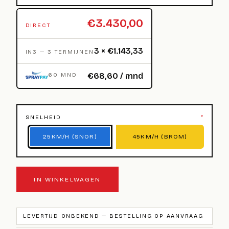
€3.430,00
DIRECT
3 × €1.143,33
IN3 — 3 TERMIJNEN
€68,60 / mnd
60 MND
SNELHEID
*
25KM/H (SNOR)
45KM/H (BROM)
IN WINKELWAGEN
LEVERTIJD ONBEKEND — BESTELLING OP AANVRAAG