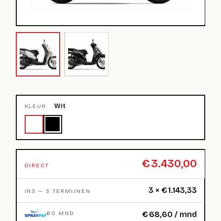
Wit
KLEUR:
€
3.430,00
DIRECT
3 ×
€
1.143,33
IN3 — 3 TERMIJNEN
€
68,60
/ mnd
60 MND