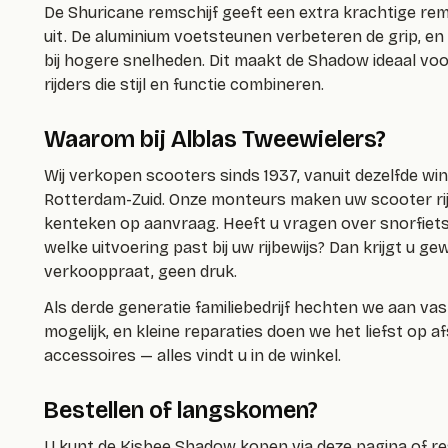
De Shuricane remschijf geeft een extra krachtige re
uit. De aluminium voetsteunen verbeteren de grip, en
bij hogere snelheden. Dit maakt de Shadow ideaal vo
rijders die stijl en functie combineren.
Waarom bij Alblas Tweewielers?
Wij verkopen scooters sinds 1937, vanuit dezelfde win
Rotterdam-Zuid. Onze monteurs maken uw scooter rij
kenteken op aanvraag. Heeft u vragen over snorfiets
welke uitvoering past bij uw rijbewijs? Dan krijgt u 
verkooppraat, geen druk.
Als derde generatie familiebedrijf hechten we aan va
mogelijk, en kleine reparaties doen we het liefst op a
accessoires — alles vindt u in de winkel.
Bestellen of langskomen?
U kunt de Kisbee Shadow kopen via deze pagina of r