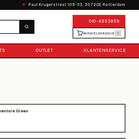
※
Paul Krugerstraat 109-113, 3072GE Rotterdam
010-4853959
WINKELMANDJE
0
TS
OUTLET
KLANTENSERVICE
venture Green