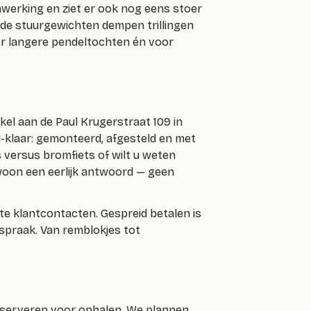
mwerking en ziet er ook nog eens stoer
 de stuurgewichten dempen trillingen
or langere pendeltochten én voor
kel aan de Paul Krugerstraat 109 in
-klaar: gemonteerd, afgesteld en met
 versus bromfiets of wilt u weten
gewoon een eerlijk antwoord — geen
ste klantcontacten. Gespreid betalen is
fspraak. Van remblokjes tot
eserveren voor ophalen. We plannen