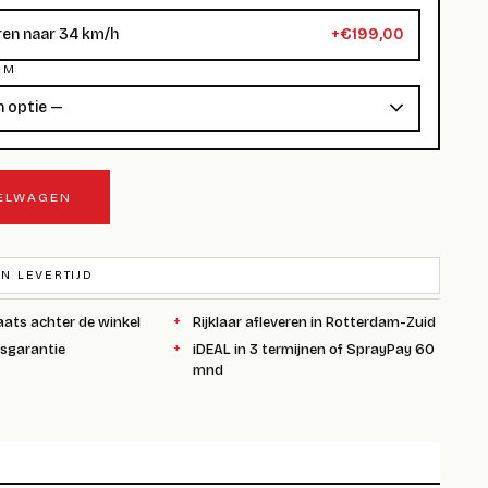
en naar 34 km/h
+€199,00
RM
KELWAGEN
N LEVERTIJD
aats achter de winkel
Rijklaar afleveren in Rotterdam-Zuid
ksgarantie
iDEAL in 3 termijnen of SprayPay 60
mnd