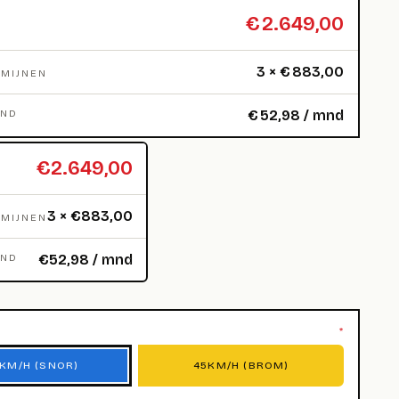
€
2.649,00
3 ×
€
883,00
RMIJNEN
€
52,98
/ mnd
MND
€2.649,00
3 × €883,00
RMIJNEN
€52,98 / mnd
MND
*
KM/H (SNOR)
45KM/H (BROM)