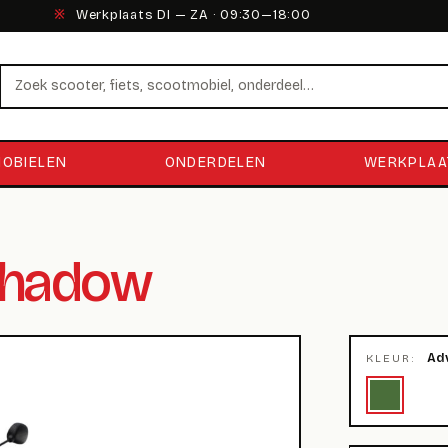
※
Werkplaats DI — ZA · 09:30—18:00
Zoeken
OBIELEN
ONDERDELEN
WERKPLAA
Shadow
Ad
KLEUR: