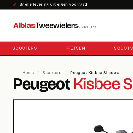
※
Snelle levering uit eigen voorraad
Alblas
Tweewielers
SINDS 1937
SCOOTERS
FIETSEN
SCOOTM
Home
/
Scooters
/
Peugeot Kisbee Shadow
Peugeot
Kisbee 