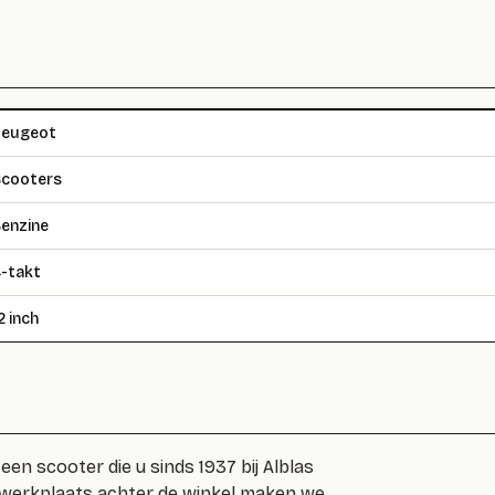
Peugeot
cooters
enzine
-takt
2 inch
n scooter die u sinds 1937 bij Alblas
n werkplaats achter de winkel maken we