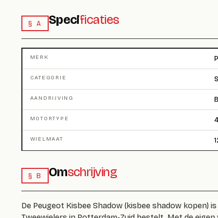
Speci
ficaties
§ A
MERK
CATEGORIE
S
AANDRIJVING
B
MOTORTYPE
4
WIELMAAT
1
Om
schrijving
§ B
De Peugeot Kisbee Shadow (kisbee shadow kopen) is ee
Tweewielers in Rotterdam-Zuid bestelt. Met de eige