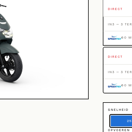
DIRECT
IN3 — 3 TE
60 
DIRECT
IN3 — 3 TE
60 
SNELHEID
25
OPVOEREN