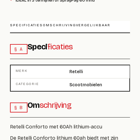
iDEAL in 3 termijnen of SprayPay 60 mnd
SPECIFICATIES
OMSCHRIJVING
VERGELIJKBAAR
Speci
ficaties
§ A
MERK
Retelli
CATEGORIE
Scootmobielen
Om
schrijving
§ B
Retelli Conforto met 60Ah lithium-accu
De
Retelli Conforto lithium 60ah
biedt met zijn