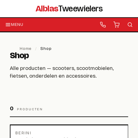
Alblas
Tweewielers
MENU
Home
/
Shop
Shop
Alle producten — scooters, scootmobielen,
fietsen, onderdelen en accessoires.
0
PRODUCTEN
BERINI